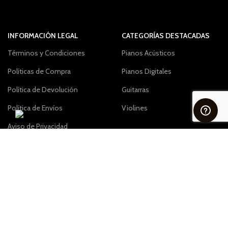
INFORMACIÓN LEGAL
CATEGORÍAS DESTACADAS
Términos y Condiciones
Pianos Acústicos
Políticas de Compra
Pianos Digitales
Política de Devolución
Guitarras
Política de Envíos
Violines
Aviso de Privacidad
CONTÁCTANOS
www.salabeethoven.com.mx
Tel: (81) 8356-9400, 9405, 9409
Contáctanos por Whatsapp