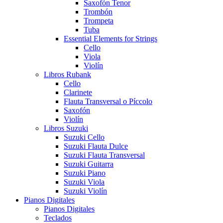
Saxofón Tenor
Trombón
Trompeta
Tuba
Essential Elements for Strings
Cello
Viola
Violín
Libros Rubank
Cello
Clarinete
Flauta Transversal o Píccolo
Saxofón
Violín
Libros Suzuki
Suzuki Cello
Suzuki Flauta Dulce
Suzuki Flauta Transversal
Suzuki Guitarra
Suzuki Piano
Suzuki Viola
Suzuki Violín
Pianos Digitales
Pianos Digitales
Teclados