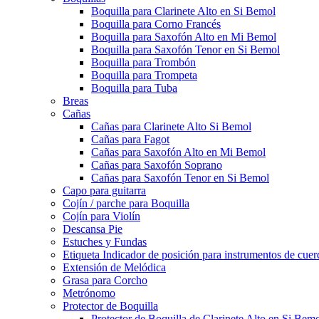
Boquilla para Clarinete Alto en Si Bemol
Boquilla para Corno Francés
Boquilla para Saxofón Alto en Mi Bemol
Boquilla para Saxofón Tenor en Si Bemol
Boquilla para Trombón
Boquilla para Trompeta
Boquilla para Tuba
Breas
Cañas
Cañas para Clarinete Alto Si Bemol
Cañas para Fagot
Cañas para Saxofón Alto en Mi Bemol
Cañas para Saxofón Soprano
Cañas para Saxofón Tenor en Si Bemol
Capo para guitarra
Cojín / parche para Boquilla
Cojín para Violín
Descansa Pie
Estuches y Fundas
Etiqueta Indicador de posición para instrumentos de cuer
Extensión de Melódica
Grasa para Corcho
Metrónomo
Protector de Boquilla
Protector de Boquilla de Clarinete Alto en Si Bem