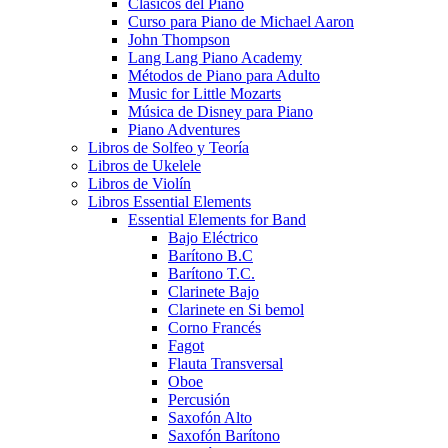
Clásicos del Piano
Curso para Piano de Michael Aaron
John Thompson
Lang Lang Piano Academy
Métodos de Piano para Adulto
Music for Little Mozarts
Música de Disney para Piano
Piano Adventures
Libros de Solfeo y Teoría
Libros de Ukelele
Libros de Violín
Libros Essential Elements
Essential Elements for Band
Bajo Eléctrico
Barítono B.C
Barítono T.C.
Clarinete Bajo
Clarinete en Si bemol
Corno Francés
Fagot
Flauta Transversal
Oboe
Percusión
Saxofón Alto
Saxofón Barítono