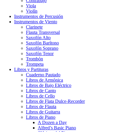
Contrabajo
Viola
Violín
Instrumentos de Percusión
Instrumentos de Viento
Clarinete
Flauta Transversal
Saxofón Alto
Saxofón Barítono
Saxofón Soprano
Saxofón Tenor
Trombón
Trompeta
Libros y Partituras
Cuaderno Pautado
Libros de Armónica
Libros de Bajo Eléctrico
Libros de Canto
Libros de Cello
Libros de Flata Dulce-Recorder
Libros de Flauta
Libros de Guitarra
Libros de Piano
A Dozen a Day
Alfred’s Basic Piano