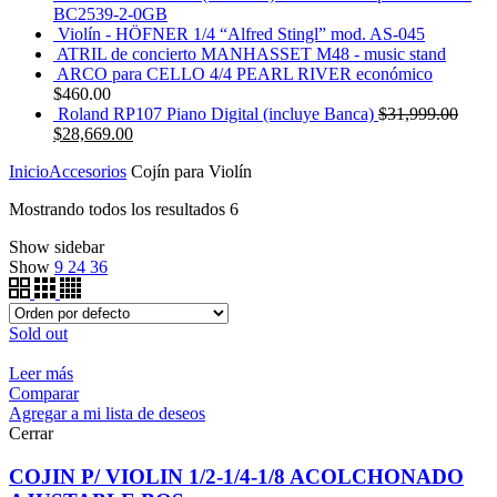
BC2539-2-0GB
Violín - HÖFNER 1/4 “Alfred Stingl” mod. AS-045
ATRIL de concierto MANHASSET M48 - music stand
ARCO para CELLO 4/4 PEARL RIVER económico
$
460.00
Roland RP107 Piano Digital (incluye Banca)
$
31,999.00
$
28,669.00
Inicio
Accesorios
Cojín para Violín
Mostrando todos los resultados 6
Show sidebar
Show
9
24
36
Sold out
Leer más
Comparar
Agregar a mi lista de deseos
Cerrar
COJIN P/ VIOLIN 1/2-1/4-1/8 ACOLCHONADO