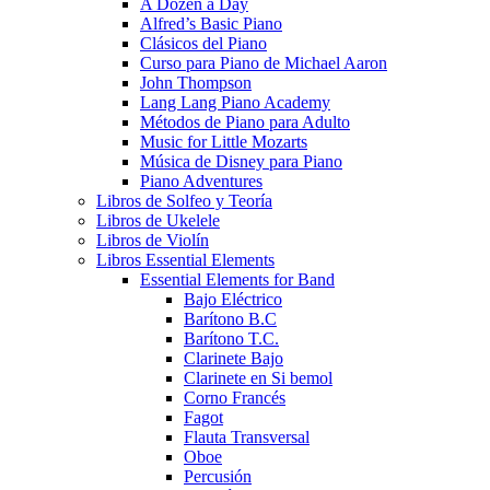
A Dozen a Day
Alfred’s Basic Piano
Clásicos del Piano
Curso para Piano de Michael Aaron
John Thompson
Lang Lang Piano Academy
Métodos de Piano para Adulto
Music for Little Mozarts
Música de Disney para Piano
Piano Adventures
Libros de Solfeo y Teoría
Libros de Ukelele
Libros de Violín
Libros Essential Elements
Essential Elements for Band
Bajo Eléctrico
Barítono B.C
Barítono T.C.
Clarinete Bajo
Clarinete en Si bemol
Corno Francés
Fagot
Flauta Transversal
Oboe
Percusión