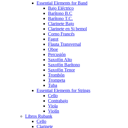
Essential Elements for Band
Bajo Eléctrico
Barítono B.C
Barítono T.C.
Clarinete Bajo
Clarinete en Si bemol
Corno Francés
Fagot
Flauta Transversal
Oboe
Percusión
Saxofón Alto
Saxofón Barítono
Saxofón Tenor
Trombón
Trompeta
Tuba
Essential Elements for Strings
Cello
Contrabajo
Viola
Violín
Libros Rubank
Cello
Clarinete