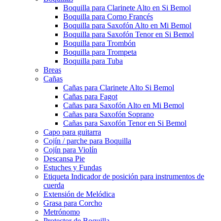
Boquilla para Clarinete Alto en Si Bemol
Boquilla para Corno Francés
Boquilla para Saxofón Alto en Mi Bemol
Boquilla para Saxofón Tenor en Si Bemol
Boquilla para Trombón
Boquilla para Trompeta
Boquilla para Tuba
Breas
Cañas
Cañas para Clarinete Alto Si Bemol
Cañas para Fagot
Cañas para Saxofón Alto en Mi Bemol
Cañas para Saxofón Soprano
Cañas para Saxofón Tenor en Si Bemol
Capo para guitarra
Cojín / parche para Boquilla
Cojín para Violín
Descansa Pie
Estuches y Fundas
Etiqueta Indicador de posición para instrumentos de
cuerda
Extensión de Melódica
Grasa para Corcho
Metrónomo
Protector de Boquilla