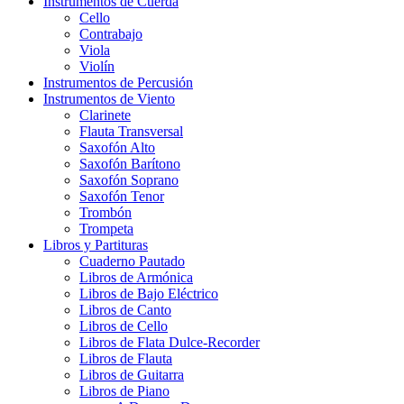
Instrumentos de Cuerda
Cello
Contrabajo
Viola
Violín
Instrumentos de Percusión
Instrumentos de Viento
Clarinete
Flauta Transversal
Saxofón Alto
Saxofón Barítono
Saxofón Soprano
Saxofón Tenor
Trombón
Trompeta
Libros y Partituras
Cuaderno Pautado
Libros de Armónica
Libros de Bajo Eléctrico
Libros de Canto
Libros de Cello
Libros de Flata Dulce-Recorder
Libros de Flauta
Libros de Guitarra
Libros de Piano