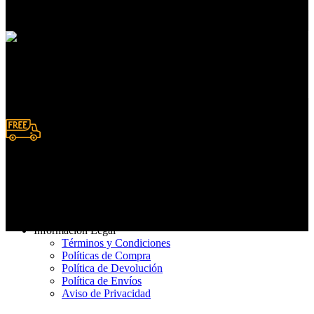
En servicios de compras
Pedidos en línea
Deposito y Transferencias
Entrega rápida
De 3 a 7 días hábiles
Información Legal
Términos y Condiciones
Políticas de Compra
Política de Devolución
Política de Envíos
Aviso de Privacidad