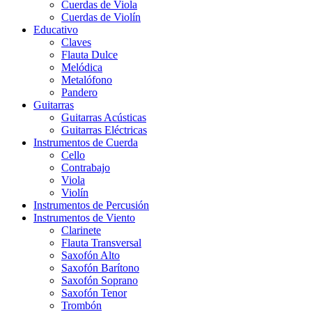
Cuerdas de Viola
Cuerdas de Violín
Educativo
Claves
Flauta Dulce
Melódica
Metalófono
Pandero
Guitarras
Guitarras Acústicas
Guitarras Eléctricas
Instrumentos de Cuerda
Cello
Contrabajo
Viola
Violín
Instrumentos de Percusión
Instrumentos de Viento
Clarinete
Flauta Transversal
Saxofón Alto
Saxofón Barítono
Saxofón Soprano
Saxofón Tenor
Trombón