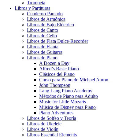
Trompeta
Libros y Partituras
Cuaderno Pautado
Libros de Armónica
Libros de Bajo Eléctrico
Libros de Canto
Libros de Cello
Libros de Flata Dulce-Recorder
Libros de Flauta
Libros de Guitarra
Libros de Piano
A Dozen a Day
Alfred’s Basic Piano
Clásicos del Piano
Curso para Piano de Michael Aaron
John Thompson
Lang Lang Piano Academy
Métodos de Piano para Adulto
Music for Little Mozarts
Música de Disney para Piano
Piano Adventures
Libros de Solfeo y Teoría
Libros de Ukelele
Libros de Violín
Libros Essential Elements