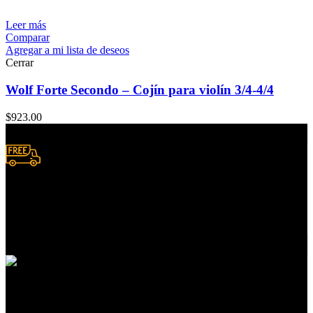
Leer más
Comparar
Agregar a mi lista de deseos
Cerrar
Wolf Forte Secondo – Cojín para violín 3/4-4/4
$
923.00
Envío a domicilio.
Consulta zonas de cobertura
Atención a clientes