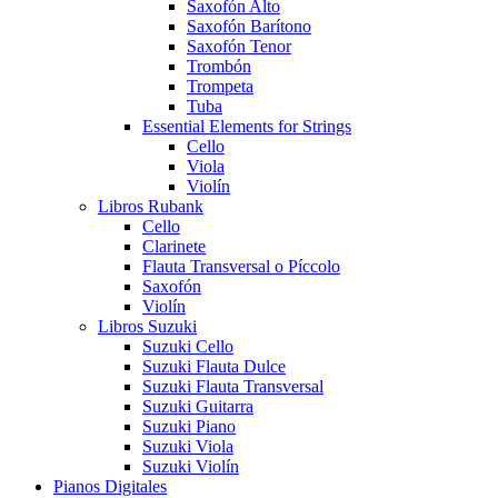
Saxofón Alto
Saxofón Barítono
Saxofón Tenor
Trombón
Trompeta
Tuba
Essential Elements for Strings
Cello
Viola
Violín
Libros Rubank
Cello
Clarinete
Flauta Transversal o Píccolo
Saxofón
Violín
Libros Suzuki
Suzuki Cello
Suzuki Flauta Dulce
Suzuki Flauta Transversal
Suzuki Guitarra
Suzuki Piano
Suzuki Viola
Suzuki Violín
Pianos Digitales