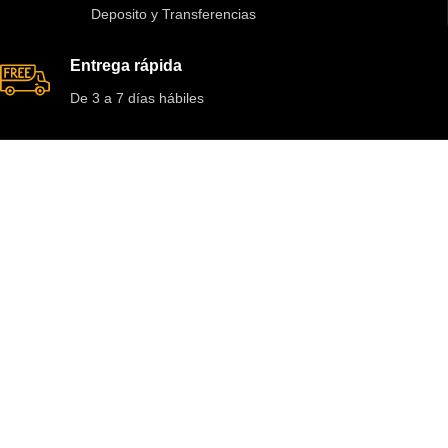
Deposito y Transferencias
Entrega rápida
De 3 a 7 días hábiles
INFORMACIÓN LEGAL
Términos y Condiciones
Políticas de Compra
Política de Devolución
Política de Envíos
Aviso de Privacidad