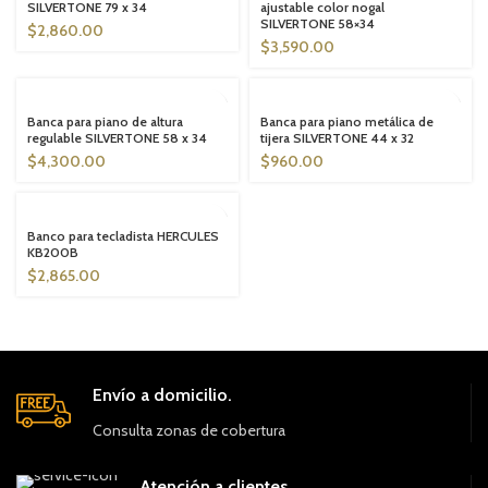
SILVERTONE 79 x 34
ajustable color nogal
SILVERTONE 58×34
$
2,860.00
$
3,590.00
SOLD OUT
SOLD OUT
Banca para piano de altura
Banca para piano metálica de
regulable SILVERTONE 58 x 34
tijera SILVERTONE 44 x 32
$
4,300.00
$
960.00
SOLD OUT
Banco para tecladista HERCULES
KB200B
$
2,865.00
Envío a domicilio.
Consulta zonas de cobertura
Atención a clientes