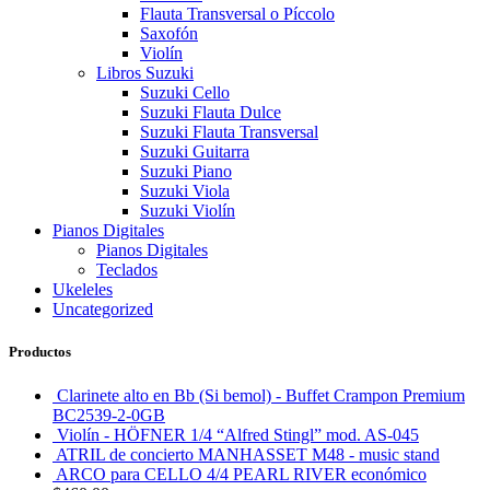
Flauta Transversal o Píccolo
Saxofón
Violín
Libros Suzuki
Suzuki Cello
Suzuki Flauta Dulce
Suzuki Flauta Transversal
Suzuki Guitarra
Suzuki Piano
Suzuki Viola
Suzuki Violín
Pianos Digitales
Pianos Digitales
Teclados
Ukeleles
Uncategorized
Productos
Clarinete alto en Bb (Si bemol) - Buffet Crampon Premium
BC2539-2-0GB
Violín - HÖFNER 1/4 “Alfred Stingl” mod. AS-045
ATRIL de concierto MANHASSET M48 - music stand
ARCO para CELLO 4/4 PEARL RIVER económico