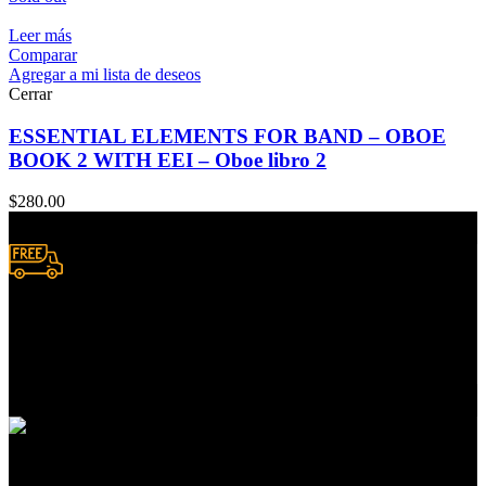
Leer más
Comparar
Agregar a mi lista de deseos
Cerrar
ESSENTIAL ELEMENTS FOR BAND – OBOE
BOOK 2 WITH EEI – Oboe libro 2
$
280.00
Envío a domicilio.
Consulta zonas de cobertura
Atención a clientes