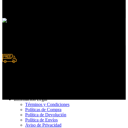
En servicios de compras
Pedidos en línea
Deposito y Transferencias
Entrega rápida
De 3 a 7 días hábiles
Información Legal
Términos y Condiciones
Políticas de Compra
Política de Devolución
Política de Envíos
Aviso de Privacidad