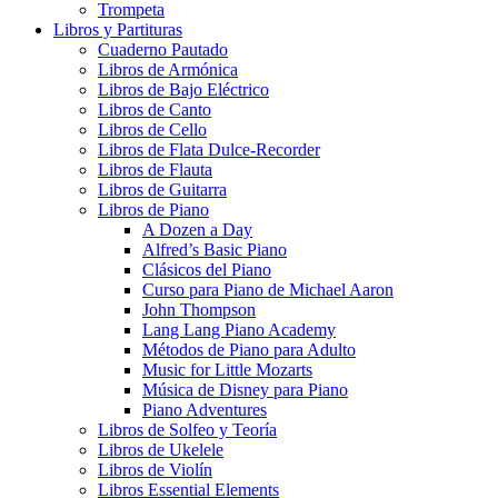
Trompeta
Libros y Partituras
Cuaderno Pautado
Libros de Armónica
Libros de Bajo Eléctrico
Libros de Canto
Libros de Cello
Libros de Flata Dulce-Recorder
Libros de Flauta
Libros de Guitarra
Libros de Piano
A Dozen a Day
Alfred’s Basic Piano
Clásicos del Piano
Curso para Piano de Michael Aaron
John Thompson
Lang Lang Piano Academy
Métodos de Piano para Adulto
Music for Little Mozarts
Música de Disney para Piano
Piano Adventures
Libros de Solfeo y Teoría
Libros de Ukelele
Libros de Violín
Libros Essential Elements