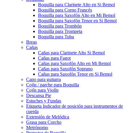
Boquilla para Clarinete Alto en Si Bemol
Boquilla para Corno Francés
Boquilla para Saxofón Alto en Mi Bemol
Boquilla para Saxofón Tenor en Si Bemol
Boquilla para Trombón
Boquilla para Trompeta
Boquilla para Tuba
Breas
Cañas
Cañas para Clarinete Alto Si Bemol
Cañas para Fagot
Cañas para Saxofón Alto en Mi Bemol
Cañas para Saxofón Soprano
Cañas para Saxofón Tenor en Si Bemol
Capo para guitarra
Cojín / parche para Boquilla
Cojín para Violín
Descansa Pie
Estuches y Fundas
Etiqueta Indicador de posición para instrumentos de
cuerda
Extensión de Melódica
Grasa para Corcho
Metrónomo
Protector de Boquilla