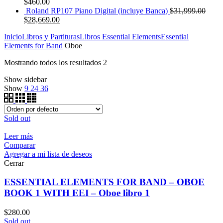
$
460.00
Roland RP107 Piano Digital (incluye Banca)
$
31,999.00
$
28,669.00
Inicio
Libros y Partituras
Libros Essential Elements
Essential
Elements for Band
Oboe
Mostrando todos los resultados 2
Show sidebar
Show
9
24
36
Sold out
Leer más
Comparar
Agregar a mi lista de deseos
Cerrar
ESSENTIAL ELEMENTS FOR BAND – OBOE
BOOK 1 WITH EEI – Oboe libro 1
$
280.00
Sold out