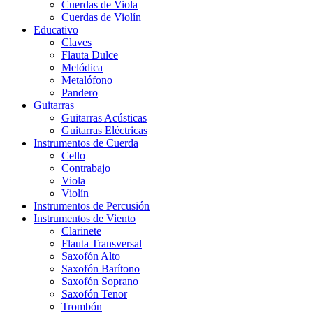
Cuerdas de Viola
Cuerdas de Violín
Educativo
Claves
Flauta Dulce
Melódica
Metalófono
Pandero
Guitarras
Guitarras Acústicas
Guitarras Eléctricas
Instrumentos de Cuerda
Cello
Contrabajo
Viola
Violín
Instrumentos de Percusión
Instrumentos de Viento
Clarinete
Flauta Transversal
Saxofón Alto
Saxofón Barítono
Saxofón Soprano
Saxofón Tenor
Trombón