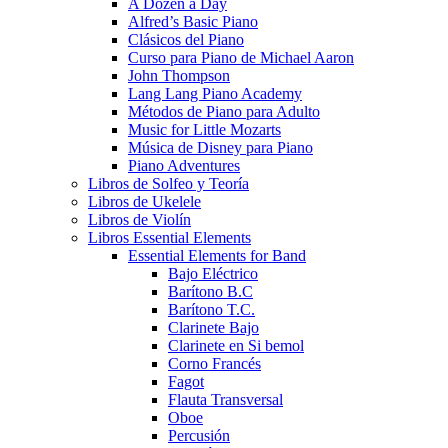
A Dozen a Day
Alfred’s Basic Piano
Clásicos del Piano
Curso para Piano de Michael Aaron
John Thompson
Lang Lang Piano Academy
Métodos de Piano para Adulto
Music for Little Mozarts
Música de Disney para Piano
Piano Adventures
Libros de Solfeo y Teoría
Libros de Ukelele
Libros de Violín
Libros Essential Elements
Essential Elements for Band
Bajo Eléctrico
Barítono B.C
Barítono T.C.
Clarinete Bajo
Clarinete en Si bemol
Corno Francés
Fagot
Flauta Transversal
Oboe
Percusión