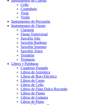
Instrumentos de Cuerda
Cello
Contrabajo
Viola
Violín
Instrumentos de Percusión
Instrumentos de Viento
Clarinete
Flauta Transversal
Saxofón Alto
Saxofón Barítono
Saxofón Soprano
Saxofón Tenor
Trombón
Trompeta
Libros y Partituras
Cuaderno Pautado
Libros de Armónica
Libros de Bajo Eléctrico
Libros de Canto
Libros de Cello
Libros de Flata Dulce-Recorder
Libros de Flauta
Libros de Guitarra
Libros de Piano