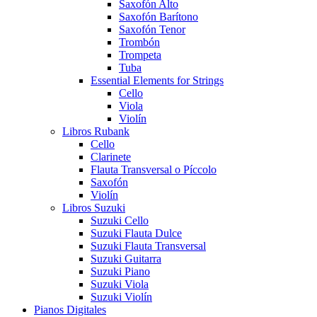
Saxofón Alto
Saxofón Barítono
Saxofón Tenor
Trombón
Trompeta
Tuba
Essential Elements for Strings
Cello
Viola
Violín
Libros Rubank
Cello
Clarinete
Flauta Transversal o Píccolo
Saxofón
Violín
Libros Suzuki
Suzuki Cello
Suzuki Flauta Dulce
Suzuki Flauta Transversal
Suzuki Guitarra
Suzuki Piano
Suzuki Viola
Suzuki Violín
Pianos Digitales