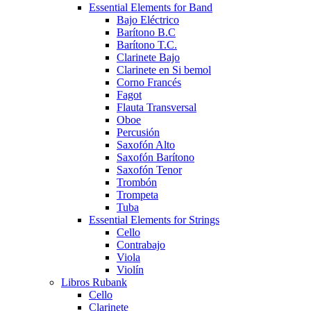
Essential Elements for Band
Bajo Eléctrico
Barítono B.C
Barítono T.C.
Clarinete Bajo
Clarinete en Si bemol
Corno Francés
Fagot
Flauta Transversal
Oboe
Percusión
Saxofón Alto
Saxofón Barítono
Saxofón Tenor
Trombón
Trompeta
Tuba
Essential Elements for Strings
Cello
Contrabajo
Viola
Violín
Libros Rubank
Cello
Clarinete