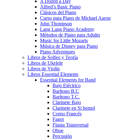
A Dozen a Day
Alfred’s Basic Piano
Clásicos del Piano
Curso para Piano de Michael Aaron
John Thompson
Lang Lang Piano Academy
Métodos de Piano para Adulto
Music for Little Mozarts
Música de Disney para Piano
Piano Adventures
Libros de Solfeo y Teoría
Libros de Ukelele
Libros de Violín
Libros Essential Elements
Essential Elements for Band
Bajo Eléctrico
Barítono B.C
Barítono T.C.
Clarinete Bajo
Clarinete en Si bemol
Corno Francés
Fagot
Flauta Transversal
Oboe
Percusión