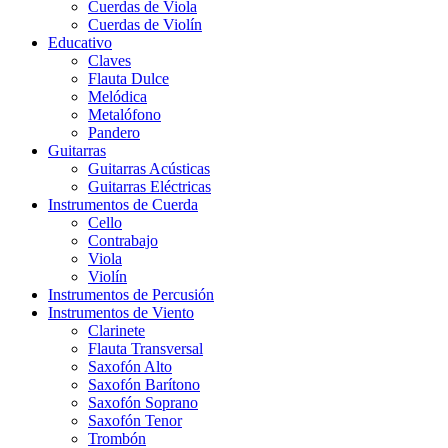
Cuerdas de Viola
Cuerdas de Violín
Educativo
Claves
Flauta Dulce
Melódica
Metalófono
Pandero
Guitarras
Guitarras Acústicas
Guitarras Eléctricas
Instrumentos de Cuerda
Cello
Contrabajo
Viola
Violín
Instrumentos de Percusión
Instrumentos de Viento
Clarinete
Flauta Transversal
Saxofón Alto
Saxofón Barítono
Saxofón Soprano
Saxofón Tenor
Trombón