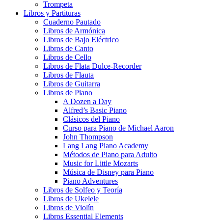
Trompeta
Libros y Partituras
Cuaderno Pautado
Libros de Armónica
Libros de Bajo Eléctrico
Libros de Canto
Libros de Cello
Libros de Flata Dulce-Recorder
Libros de Flauta
Libros de Guitarra
Libros de Piano
A Dozen a Day
Alfred’s Basic Piano
Clásicos del Piano
Curso para Piano de Michael Aaron
John Thompson
Lang Lang Piano Academy
Métodos de Piano para Adulto
Music for Little Mozarts
Música de Disney para Piano
Piano Adventures
Libros de Solfeo y Teoría
Libros de Ukelele
Libros de Violín
Libros Essential Elements