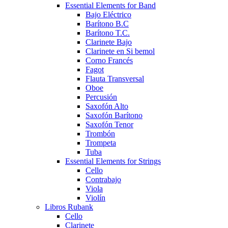
Essential Elements for Band
Bajo Eléctrico
Barítono B.C
Barítono T.C.
Clarinete Bajo
Clarinete en Si bemol
Corno Francés
Fagot
Flauta Transversal
Oboe
Percusión
Saxofón Alto
Saxofón Barítono
Saxofón Tenor
Trombón
Trompeta
Tuba
Essential Elements for Strings
Cello
Contrabajo
Viola
Violín
Libros Rubank
Cello
Clarinete