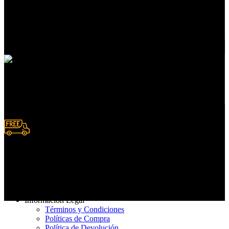
Atención a clientes
En servicios de compras
Pedidos en línea
Deposito y Transferencias
Entrega rápida
De 3 a 7 días hábiles
Información Legal
Términos y Condiciones
Políticas de Compra
Política de Devolución