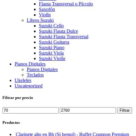
Flauta Transversal o Píccolo
Saxofón
Violín
Libros Suzuki
Suzuki Cello
Suzuki Flauta Dulce
Suzuki Flauta Transversal
Suzuki Guitarra
Suzuki Piano
Suzuki Viola
Suzuki Violín
Pianos Digitales
Pianos Digitales
Teclados
Ukeleles
Uncategorized
Filtrar por precio
Precio
Precio
Filtrar
mínimo
máximo
Productos
Clarinete alto en Bb (Si bemol) - Buffet Crampon Premium