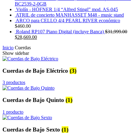
BC2539-2-0GB
Violín - HÖFNER 1/4 “Alfred Stingl” mod. AS-045
ATRIL de concierto MANHASSET M48 - music stand
ARCO para CELLO 4/4 PEARL RIVER económico
$
460.00
Roland RP107 Piano Digital (incluye Banca)
$
31,999.00
$
28,669.00
Inicio
Cuerdas
Show sidebar
Cuerdas de Bajo Eléctrico
(3)
3 productos
Cuerdas de Bajo Quinto
(1)
1 producto
Cuerdas de Bajo Sexto
(1)