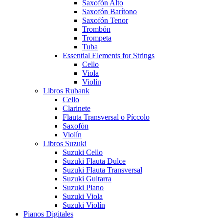
Saxofón Alto
Saxofón Barítono
Saxofón Tenor
Trombón
Trompeta
Tuba
Essential Elements for Strings
Cello
Viola
Violín
Libros Rubank
Cello
Clarinete
Flauta Transversal o Píccolo
Saxofón
Violín
Libros Suzuki
Suzuki Cello
Suzuki Flauta Dulce
Suzuki Flauta Transversal
Suzuki Guitarra
Suzuki Piano
Suzuki Viola
Suzuki Violín
Pianos Digitales