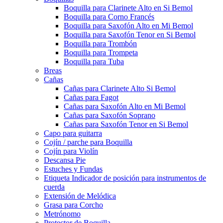
Boquilla para Clarinete Alto en Si Bemol
Boquilla para Corno Francés
Boquilla para Saxofón Alto en Mi Bemol
Boquilla para Saxofón Tenor en Si Bemol
Boquilla para Trombón
Boquilla para Trompeta
Boquilla para Tuba
Breas
Cañas
Cañas para Clarinete Alto Si Bemol
Cañas para Fagot
Cañas para Saxofón Alto en Mi Bemol
Cañas para Saxofón Soprano
Cañas para Saxofón Tenor en Si Bemol
Capo para guitarra
Cojín / parche para Boquilla
Cojín para Violín
Descansa Pie
Estuches y Fundas
Etiqueta Indicador de posición para instrumentos de
cuerda
Extensión de Melódica
Grasa para Corcho
Metrónomo
Protector de Boquilla