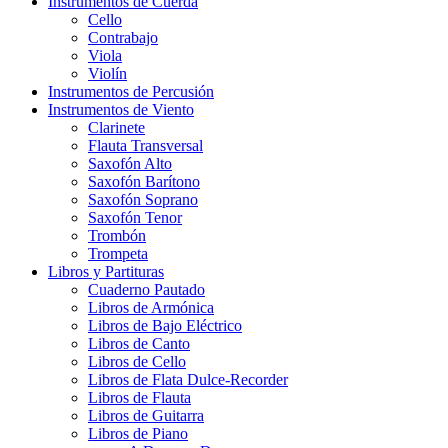
Instrumentos de Cuerda
Cello
Contrabajo
Viola
Violín
Instrumentos de Percusión
Instrumentos de Viento
Clarinete
Flauta Transversal
Saxofón Alto
Saxofón Barítono
Saxofón Soprano
Saxofón Tenor
Trombón
Trompeta
Libros y Partituras
Cuaderno Pautado
Libros de Armónica
Libros de Bajo Eléctrico
Libros de Canto
Libros de Cello
Libros de Flata Dulce-Recorder
Libros de Flauta
Libros de Guitarra
Libros de Piano