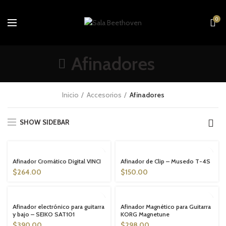
0
Afinadores
Inicio
Accesorios
Afinadores
SHOW SIDEBAR
SOLD OUT
SOLD OUT
Afinador Cromático Digital VINCI
Afinador de Clip – Musedo T-4S
$
264.00
$
150.00
SOLD OUT
SOLD OUT
Afinador electrónico para guitarra
Afinador Magnético para Guitarra
y bajo – SEIKO SAT101
KORG Magnetune
$
390.00
$
298.00