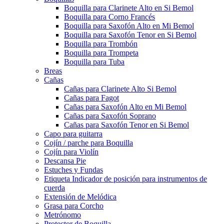
Boquilla para Clarinete Alto en Si Bemol
Boquilla para Corno Francés
Boquilla para Saxofón Alto en Mi Bemol
Boquilla para Saxofón Tenor en Si Bemol
Boquilla para Trombón
Boquilla para Trompeta
Boquilla para Tuba
Breas
Cañas
Cañas para Clarinete Alto Si Bemol
Cañas para Fagot
Cañas para Saxofón Alto en Mi Bemol
Cañas para Saxofón Soprano
Cañas para Saxofón Tenor en Si Bemol
Capo para guitarra
Cojín / parche para Boquilla
Cojín para Violín
Descansa Pie
Estuches y Fundas
Etiqueta Indicador de posición para instrumentos de
cuerda
Extensión de Melódica
Grasa para Corcho
Metrónomo
Protector de Boquilla