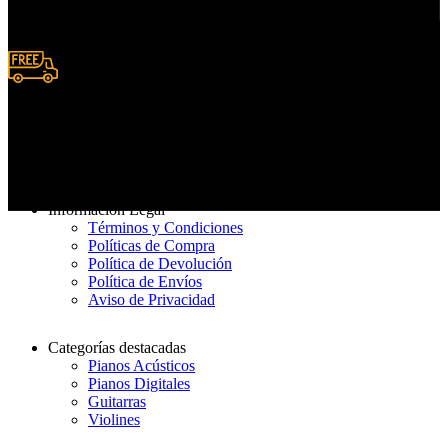
Deposito y Transferencias
Entrega rápida
De 3 a 7 días hábiles
Información Legal
Términos y Condiciones
Políticas de Compra
Política de Devolución
Política de Envíos
Aviso de Privacidad
Categorías destacadas
Pianos Acústicos
Pianos Digitales
Guitarras
Violines