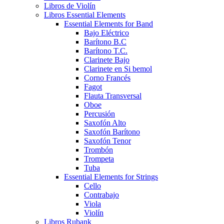
Libros de Violín
Libros Essential Elements
Essential Elements for Band
Bajo Eléctrico
Barítono B.C
Barítono T.C.
Clarinete Bajo
Clarinete en Si bemol
Corno Francés
Fagot
Flauta Transversal
Oboe
Percusión
Saxofón Alto
Saxofón Barítono
Saxofón Tenor
Trombón
Trompeta
Tuba
Essential Elements for Strings
Cello
Contrabajo
Viola
Violín
Libros Rubank