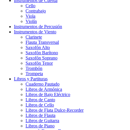
Instrumentos de Cuerda
Cello
Contrabajo
Viola
Violín
Instrumentos de Percusión
Instrumentos de Viento
Clarinete
Flauta Transversal
Saxofón Alto
Saxofón Barítono
Saxofón Soprano
Saxofón Tenor
Trombón
Trompeta
Libros y Partituras
Cuaderno Pautado
Libros de Armónica
Libros de Bajo Eléctrico
Libros de Canto
Libros de Cello
Libros de Flata Dulce-Recorder
Libros de Flauta
Libros de Guitarra
Libros de Piano