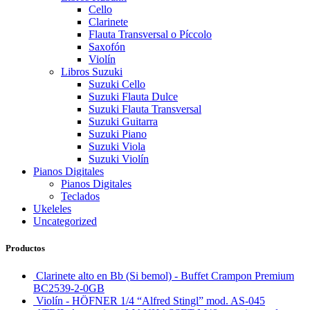
Cello
Clarinete
Flauta Transversal o Píccolo
Saxofón
Violín
Libros Suzuki
Suzuki Cello
Suzuki Flauta Dulce
Suzuki Flauta Transversal
Suzuki Guitarra
Suzuki Piano
Suzuki Viola
Suzuki Violín
Pianos Digitales
Pianos Digitales
Teclados
Ukeleles
Uncategorized
Productos
Clarinete alto en Bb (Si bemol) - Buffet Crampon Premium
BC2539-2-0GB
Violín - HÖFNER 1/4 “Alfred Stingl” mod. AS-045