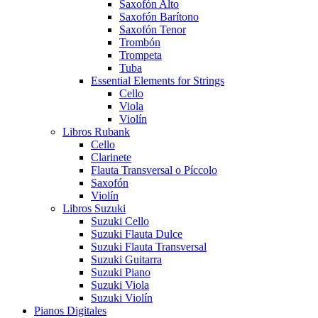
Saxofón Alto
Saxofón Barítono
Saxofón Tenor
Trombón
Trompeta
Tuba
Essential Elements for Strings
Cello
Viola
Violín
Libros Rubank
Cello
Clarinete
Flauta Transversal o Píccolo
Saxofón
Violín
Libros Suzuki
Suzuki Cello
Suzuki Flauta Dulce
Suzuki Flauta Transversal
Suzuki Guitarra
Suzuki Piano
Suzuki Viola
Suzuki Violín
Pianos Digitales