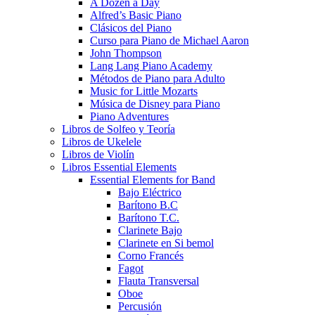
A Dozen a Day
Alfred’s Basic Piano
Clásicos del Piano
Curso para Piano de Michael Aaron
John Thompson
Lang Lang Piano Academy
Métodos de Piano para Adulto
Music for Little Mozarts
Música de Disney para Piano
Piano Adventures
Libros de Solfeo y Teoría
Libros de Ukelele
Libros de Violín
Libros Essential Elements
Essential Elements for Band
Bajo Eléctrico
Barítono B.C
Barítono T.C.
Clarinete Bajo
Clarinete en Si bemol
Corno Francés
Fagot
Flauta Transversal
Oboe
Percusión