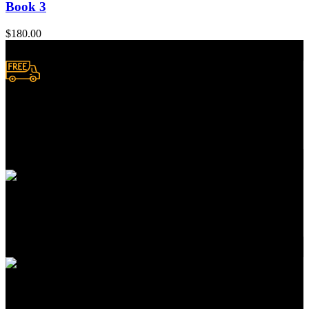
Book 3
$
180.00
Envío a domicilio.
Consulta zonas de cobertura
Atención a clientes
En servicios de compras
Pedidos en línea