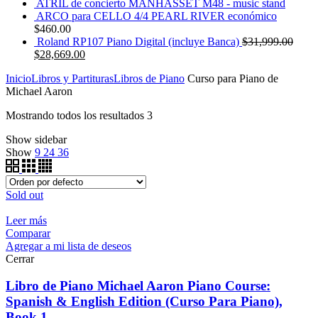
ATRIL de concierto MANHASSET M48 - music stand
ARCO para CELLO 4/4 PEARL RIVER económico
$
460.00
Roland RP107 Piano Digital (incluye Banca)
$
31,999.00
$
28,669.00
Inicio
Libros y Partituras
Libros de Piano
Curso para Piano de
Michael Aaron
Mostrando todos los resultados 3
Show sidebar
Show
9
24
36
Sold out
Leer más
Comparar
Agregar a mi lista de deseos
Cerrar
Libro de Piano Michael Aaron Piano Course:
Spanish & English Edition (Curso Para Piano),
Book 1