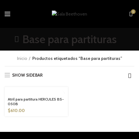
0
Base para partituras
Inicio
Productos etiquetados “Base para partituras”
SHOW SIDEBAR
SOLD OUT
Atril para partitura HERCULES BS-
050B
$
610.00