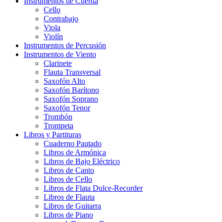
Instrumentos de Cuerda
Cello
Contrabajo
Viola
Violín
Instrumentos de Percusión
Instrumentos de Viento
Clarinete
Flauta Transversal
Saxofón Alto
Saxofón Barítono
Saxofón Soprano
Saxofón Tenor
Trombón
Trompeta
Libros y Partituras
Cuaderno Pautado
Libros de Armónica
Libros de Bajo Eléctrico
Libros de Canto
Libros de Cello
Libros de Flata Dulce-Recorder
Libros de Flauta
Libros de Guitarra
Libros de Piano