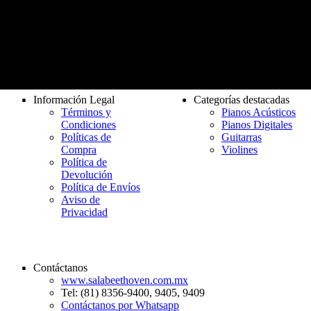
Entrega rápida
De 3 a 7 días hábiles
Información Legal
Categorías destacadas
Términos y
Pianos Acústicos
Condiciones
Pianos Digitales
Políticas de
Guitarras
Compra
Violines
Política de
Devolución
Política de Envíos
Aviso de
Privacidad
Contáctanos
www.salabeethoven.com.mx
Tel: (81) 8356-9400, 9405, 9409
Contáctanos por Whatsapp