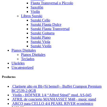
Flauta Transversal o Píccolo
Saxofón
Violín
Libros Suzuki
Suzuki Cello
Suzuki Flauta Dulce
Suzuki Flauta Transversal
Suzuki Guitarra
Suzuki Piano
Suzuki Viola
Suzuki Violín
Pianos Digitales
Pianos Digitales
Teclados
Ukeleles
Uncategorized
Productos
Clarinete alto en Bb (Si bemol) - Buffet Crampon Premium
BC2539-2-0GB
Violín - HÖFNER 1/4 “Alfred Stingl” mod. AS-045
ATRIL de concierto MANHASSET M48 - music stand
ARCO para CELLO 4/4 PEARL RIVER económico