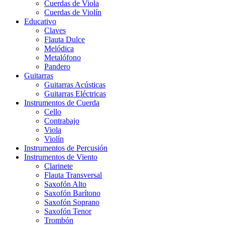
Cuerdas de Viola
Cuerdas de Violín
Educativo
Claves
Flauta Dulce
Melódica
Metalófono
Pandero
Guitarras
Guitarras Acústicas
Guitarras Eléctricas
Instrumentos de Cuerda
Cello
Contrabajo
Viola
Violín
Instrumentos de Percusión
Instrumentos de Viento
Clarinete
Flauta Transversal
Saxofón Alto
Saxofón Barítono
Saxofón Soprano
Saxofón Tenor
Trombón