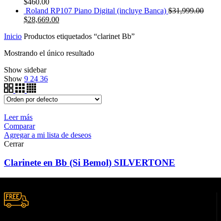
$
460.00
Roland RP107 Piano Digital (incluye Banca)
$
31,999.00
$
28,669.00
Inicio
Productos etiquetados “clarinet Bb”
Mostrando el único resultado
Show sidebar
Show
9
24
36
Leer más
Comparar
Agregar a mi lista de deseos
Cerrar
Clarinete en Bb (Si Bemol) SILVERTONE