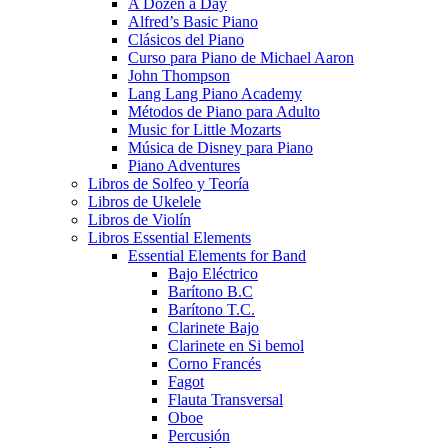
A Dozen a Day
Alfred’s Basic Piano
Clásicos del Piano
Curso para Piano de Michael Aaron
John Thompson
Lang Lang Piano Academy
Métodos de Piano para Adulto
Music for Little Mozarts
Música de Disney para Piano
Piano Adventures
Libros de Solfeo y Teoría
Libros de Ukelele
Libros de Violín
Libros Essential Elements
Essential Elements for Band
Bajo Eléctrico
Barítono B.C
Barítono T.C.
Clarinete Bajo
Clarinete en Si bemol
Corno Francés
Fagot
Flauta Transversal
Oboe
Percusión