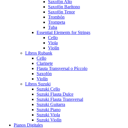
Saxofón Alto
Saxofón Barítono
Saxofón Tenor
Trombón
Trompeta
Tuba
Essential Elements for Strings
Cello
Viola
Violín
Libros Rubank
Cello
Clarinete
Flauta Transversal o Píccolo
Saxofón
Violín
Libros Suzuki
Suzuki Cello
Suzuki Flauta Dulce
Suzuki Flauta Transversal
Suzuki Guitarra
Suzuki Piano
Suzuki Viola
Suzuki Violín
Pianos Digitales