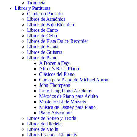
Trompeta
Libros y Partituras
Cuaderno Pautado
Libros de Armónica
Libros de Bajo Eléctrico
Libros de Canto
Libros de Cello
Libros de Flata Dulce-Recorder
Libros de Flauta
Libros de Guitarra
Libros de Piano
A Dozen a Day
Alfred’s Basic Piano
Clásicos del Piano
Curso para Piano de Michael Aaron
John Thompson
Lang Lang Piano Academy
Métodos de Piano para Adulto
Music for Little Mozarts
Música de Disney para Piano
Piano Adventures
Libros de Solfeo y Teoría
Libros de Ukelele
Libros de Violín
Libros Essential Elements