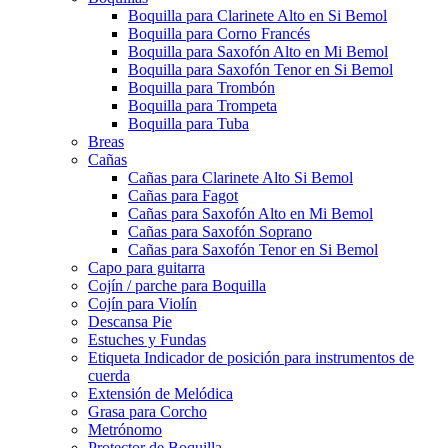
Boquilla para Clarinete Alto en Si Bemol
Boquilla para Corno Francés
Boquilla para Saxofón Alto en Mi Bemol
Boquilla para Saxofón Tenor en Si Bemol
Boquilla para Trombón
Boquilla para Trompeta
Boquilla para Tuba
Breas
Cañas
Cañas para Clarinete Alto Si Bemol
Cañas para Fagot
Cañas para Saxofón Alto en Mi Bemol
Cañas para Saxofón Soprano
Cañas para Saxofón Tenor en Si Bemol
Capo para guitarra
Cojín / parche para Boquilla
Cojín para Violín
Descansa Pie
Estuches y Fundas
Etiqueta Indicador de posición para instrumentos de
cuerda
Extensión de Melódica
Grasa para Corcho
Metrónomo
Protector de Boquilla