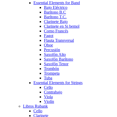
Essential Elements for Band
Bajo Eléctrico
Barítono B.C
Barítono T.C.
Clarinete Bajo
Clarinete en Si bemol
Corno Francés
Fagot
Flauta Transversal
Oboe
Percusión
Saxofón Alto
Saxofón Barítono
Saxofón Tenor
Trombón
Trompeta
Tuba
Essential Elements for Strings
Cello
Contrabajo
Viola
Violín
Libros Rubank
Cello
Clarinete