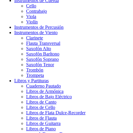
Instrumentos de Cuerda
Cello
Contrabajo
Viola
Violín
Instrumentos de Percusión
Instrumentos de Viento
Clarinete
Flauta Transversal
Saxofón Alto
Saxofón Barítono
Saxofón Soprano
Saxofón Tenor
Trombón
Trompeta
Libros y Partituras
Cuaderno Pautado
Libros de Armónica
Libros de Bajo Eléctrico
Libros de Canto
Libros de Cello
Libros de Flata Dulce-Recorder
Libros de Flauta
Libros de Guitarra
Libros de Piano