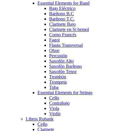
Essential Elements for Band
Bajo Eléctrico
Barítono B.C
Barítono T.C.
Clarinete Bajo
Clarinete en Si bemol
Corno Francés
Fagot
Flauta Transversal
Oboe
Percusión
Saxofón Alto
Saxofón Barítono
Saxofón Tenor
Trombón
Trompeta
Tuba
Essential Elements for Strings
Cello
Contrabajo
Viola
Violín
Libros Rubank
Cello
Clarinete