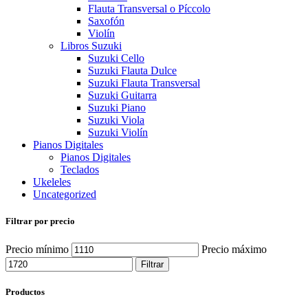
Flauta Transversal o Píccolo
Saxofón
Violín
Libros Suzuki
Suzuki Cello
Suzuki Flauta Dulce
Suzuki Flauta Transversal
Suzuki Guitarra
Suzuki Piano
Suzuki Viola
Suzuki Violín
Pianos Digitales
Pianos Digitales
Teclados
Ukeleles
Uncategorized
Filtrar por precio
Precio mínimo
Precio máximo
Filtrar
Productos