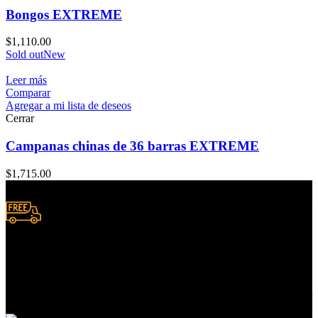
Bongos EXTREME
$
1,110.00
Sold out
New
Leer más
Comparar
Agregar a mi lista de deseos
Cerrar
Campanas chinas de 36 barras EXTREME
$
1,715.00
Envío a domicilio.
Consulta zonas de cobertura