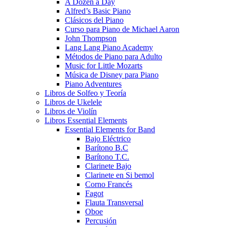
A Dozen a Day
Alfred’s Basic Piano
Clásicos del Piano
Curso para Piano de Michael Aaron
John Thompson
Lang Lang Piano Academy
Métodos de Piano para Adulto
Music for Little Mozarts
Música de Disney para Piano
Piano Adventures
Libros de Solfeo y Teoría
Libros de Ukelele
Libros de Violín
Libros Essential Elements
Essential Elements for Band
Bajo Eléctrico
Barítono B.C
Barítono T.C.
Clarinete Bajo
Clarinete en Si bemol
Corno Francés
Fagot
Flauta Transversal
Oboe
Percusión