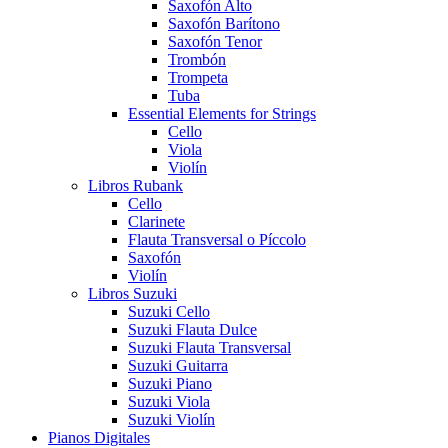
Saxofón Alto
Saxofón Barítono
Saxofón Tenor
Trombón
Trompeta
Tuba
Essential Elements for Strings
Cello
Viola
Violín
Libros Rubank
Cello
Clarinete
Flauta Transversal o Píccolo
Saxofón
Violín
Libros Suzuki
Suzuki Cello
Suzuki Flauta Dulce
Suzuki Flauta Transversal
Suzuki Guitarra
Suzuki Piano
Suzuki Viola
Suzuki Violín
Pianos Digitales