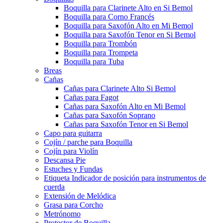
Boquilla para Clarinete Alto en Si Bemol
Boquilla para Corno Francés
Boquilla para Saxofón Alto en Mi Bemol
Boquilla para Saxofón Tenor en Si Bemol
Boquilla para Trombón
Boquilla para Trompeta
Boquilla para Tuba
Breas
Cañas
Cañas para Clarinete Alto Si Bemol
Cañas para Fagot
Cañas para Saxofón Alto en Mi Bemol
Cañas para Saxofón Soprano
Cañas para Saxofón Tenor en Si Bemol
Capo para guitarra
Cojín / parche para Boquilla
Cojín para Violín
Descansa Pie
Estuches y Fundas
Etiqueta Indicador de posición para instrumentos de
cuerda
Extensión de Melódica
Grasa para Corcho
Metrónomo
Protector de Boquilla