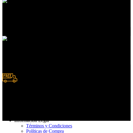
Atención a clientes
En servicios de compras
Pedidos en línea
Deposito y Transferencias
Entrega rápida
De 3 a 7 días hábiles
Información Legal
Términos y Condiciones
Políticas de Compra