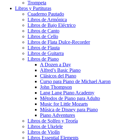
Trompeta
Libros y Partituras
Cuaderno Pautado
Libros de Armónica
Libros de Bajo Eléctrico
Libros de Canto
Libros de Cello
Libros de Flata Dulce-Recorder
Libros de Flauta
Libros de Guitarra
Libros de Piano
A Dozen a Day
Alfred’s Basic Piano
Clásicos del Piano
Curso para Piano de Michael Aaron
John Thompson
Lang Lang Piano Academy
Métodos de Piano para Adulto
Music for Little Mozarts
Música de Disney para Piano
Piano Adventures
Libros de Solfeo y Teoría
Libros de Ukelele
Libros de Violín
Libros Essential Elements