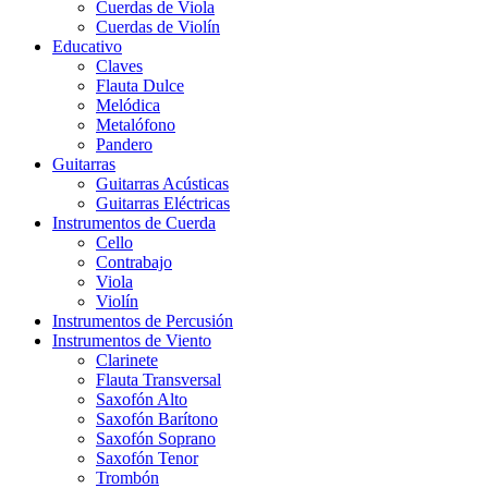
Cuerdas de Viola
Cuerdas de Violín
Educativo
Claves
Flauta Dulce
Melódica
Metalófono
Pandero
Guitarras
Guitarras Acústicas
Guitarras Eléctricas
Instrumentos de Cuerda
Cello
Contrabajo
Viola
Violín
Instrumentos de Percusión
Instrumentos de Viento
Clarinete
Flauta Transversal
Saxofón Alto
Saxofón Barítono
Saxofón Soprano
Saxofón Tenor
Trombón