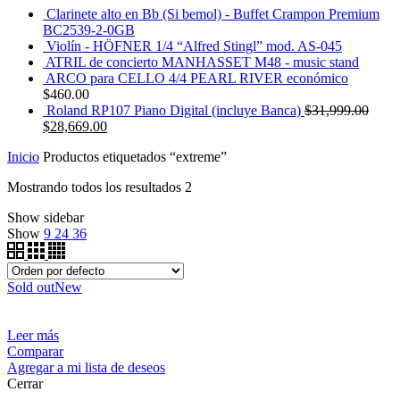
Clarinete alto en Bb (Si bemol) - Buffet Crampon Premium
BC2539-2-0GB
Violín - HÖFNER 1/4 “Alfred Stingl” mod. AS-045
ATRIL de concierto MANHASSET M48 - music stand
ARCO para CELLO 4/4 PEARL RIVER económico
$
460.00
Roland RP107 Piano Digital (incluye Banca)
$
31,999.00
$
28,669.00
Inicio
Productos etiquetados “extreme”
Mostrando todos los resultados 2
Show sidebar
Show
9
24
36
Sold out
New
Leer más
Comparar
Agregar a mi lista de deseos
Cerrar