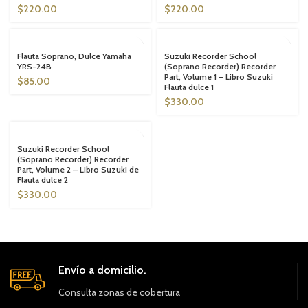
$
220.00
$
220.00
SOLD OUT
SOLD OUT
Flauta Soprano, Dulce Yamaha
Suzuki Recorder School
YRS-24B
(Soprano Recorder) Recorder
Part, Volume 1 – Libro Suzuki
$
85.00
Flauta dulce 1
$
330.00
SOLD OUT
Suzuki Recorder School
(Soprano Recorder) Recorder
Part, Volume 2 – Libro Suzuki de
Flauta dulce 2
$
330.00
Envío a domicilio.
Consulta zonas de cobertura