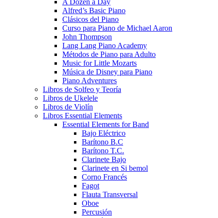
A Dozen a Day
Alfred’s Basic Piano
Clásicos del Piano
Curso para Piano de Michael Aaron
John Thompson
Lang Lang Piano Academy
Métodos de Piano para Adulto
Music for Little Mozarts
Música de Disney para Piano
Piano Adventures
Libros de Solfeo y Teoría
Libros de Ukelele
Libros de Violín
Libros Essential Elements
Essential Elements for Band
Bajo Eléctrico
Barítono B.C
Barítono T.C.
Clarinete Bajo
Clarinete en Si bemol
Corno Francés
Fagot
Flauta Transversal
Oboe
Percusión