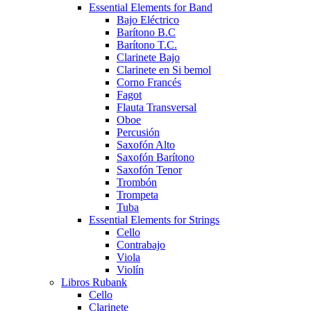
Essential Elements for Band
Bajo Eléctrico
Barítono B.C
Barítono T.C.
Clarinete Bajo
Clarinete en Si bemol
Corno Francés
Fagot
Flauta Transversal
Oboe
Percusión
Saxofón Alto
Saxofón Barítono
Saxofón Tenor
Trombón
Trompeta
Tuba
Essential Elements for Strings
Cello
Contrabajo
Viola
Violín
Libros Rubank
Cello
Clarinete