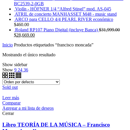
BC2539-2-0GB
Violín - HÖFNER 1/4 “Alfred Stingl” mod. AS-045
ATRIL de concierto MANHASSET M48 - music stand
ARCO para CELLO 4/4 PEARL RIVER económico
$
460.00
Roland RP107 Piano Digital (incluye Banca)
$
31,999.00
$
28,669.00
Inicio
Productos etiquetados “francisco moncada”
Mostrando el único resultado
Show sidebar
Show
9
24
36
Sold out
Leer más
Comparar
Agregar a mi lista de deseos
Cerrar
Libro TEORÍA DE LA MÚSICA – Francisco