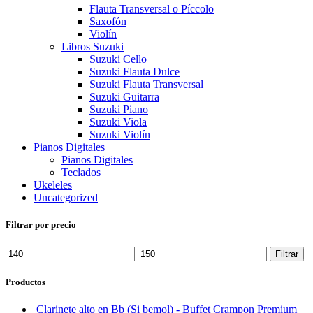
Flauta Transversal o Píccolo
Saxofón
Violín
Libros Suzuki
Suzuki Cello
Suzuki Flauta Dulce
Suzuki Flauta Transversal
Suzuki Guitarra
Suzuki Piano
Suzuki Viola
Suzuki Violín
Pianos Digitales
Pianos Digitales
Teclados
Ukeleles
Uncategorized
Filtrar por precio
Precio
Precio
Filtrar
mínimo
máximo
Productos
Clarinete alto en Bb (Si bemol) - Buffet Crampon Premium