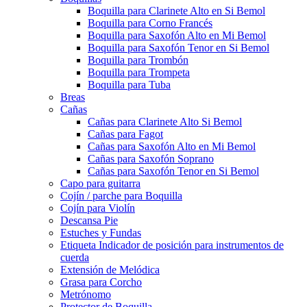
Boquilla para Clarinete Alto en Si Bemol
Boquilla para Corno Francés
Boquilla para Saxofón Alto en Mi Bemol
Boquilla para Saxofón Tenor en Si Bemol
Boquilla para Trombón
Boquilla para Trompeta
Boquilla para Tuba
Breas
Cañas
Cañas para Clarinete Alto Si Bemol
Cañas para Fagot
Cañas para Saxofón Alto en Mi Bemol
Cañas para Saxofón Soprano
Cañas para Saxofón Tenor en Si Bemol
Capo para guitarra
Cojín / parche para Boquilla
Cojín para Violín
Descansa Pie
Estuches y Fundas
Etiqueta Indicador de posición para instrumentos de
cuerda
Extensión de Melódica
Grasa para Corcho
Metrónomo
Protector de Boquilla