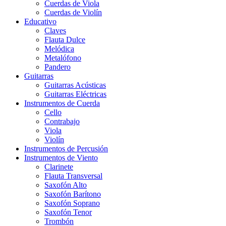
Cuerdas de Viola
Cuerdas de Violín
Educativo
Claves
Flauta Dulce
Melódica
Metalófono
Pandero
Guitarras
Guitarras Acústicas
Guitarras Eléctricas
Instrumentos de Cuerda
Cello
Contrabajo
Viola
Violín
Instrumentos de Percusión
Instrumentos de Viento
Clarinete
Flauta Transversal
Saxofón Alto
Saxofón Barítono
Saxofón Soprano
Saxofón Tenor
Trombón