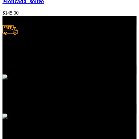
Moncada_solfeo
$
145.00
Envío a domicilio.
Consulta zonas de cobertura
Atención a clientes
En servicios de compras
Pedidos en línea