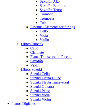
Saxofón Alto
Saxofón Barítono
Saxofón Tenor
Trombón
Trompeta
Tuba
Essential Elements for Strings
Cello
Viola
Violín
Libros Rubank
Cello
Clarinete
Flauta Transversal o Píccolo
Saxofón
Violín
Libros Suzuki
Suzuki Cello
Suzuki Flauta Dulce
Suzuki Flauta Transversal
Suzuki Guitarra
Suzuki Piano
Suzuki Viola
Suzuki Violín
Pianos Digitales