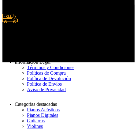
Deposito y Transferencias
Entrega rápida
De 3 a 7 días hábiles
Información Legal
Términos y Condiciones
Políticas de Compra
Política de Devolución
Política de Envíos
Aviso de Privacidad
Categorías destacadas
Pianos Acústicos
Pianos Digitales
Guitarras
Violines