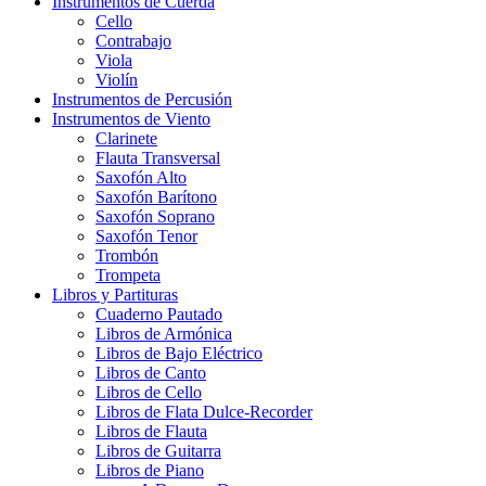
Instrumentos de Cuerda
Cello
Contrabajo
Viola
Violín
Instrumentos de Percusión
Instrumentos de Viento
Clarinete
Flauta Transversal
Saxofón Alto
Saxofón Barítono
Saxofón Soprano
Saxofón Tenor
Trombón
Trompeta
Libros y Partituras
Cuaderno Pautado
Libros de Armónica
Libros de Bajo Eléctrico
Libros de Canto
Libros de Cello
Libros de Flata Dulce-Recorder
Libros de Flauta
Libros de Guitarra
Libros de Piano