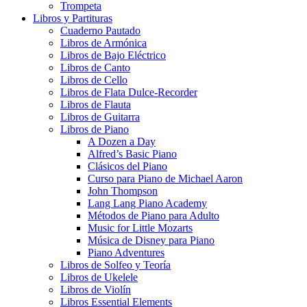
Trompeta
Libros y Partituras
Cuaderno Pautado
Libros de Armónica
Libros de Bajo Eléctrico
Libros de Canto
Libros de Cello
Libros de Flata Dulce-Recorder
Libros de Flauta
Libros de Guitarra
Libros de Piano
A Dozen a Day
Alfred’s Basic Piano
Clásicos del Piano
Curso para Piano de Michael Aaron
John Thompson
Lang Lang Piano Academy
Métodos de Piano para Adulto
Music for Little Mozarts
Música de Disney para Piano
Piano Adventures
Libros de Solfeo y Teoría
Libros de Ukelele
Libros de Violín
Libros Essential Elements