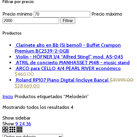
Filtrar por precio
Precio mínimo
Precio máximo
Filtrar
Productos
Clarinete alto en Bb (Si bemol) - Buffet Crampon
Premium BC2539-2-0GB
Violín - HÖFNER 1/4 “Alfred Stingl” mod. AS-045
ATRIL de concierto MANHASSET M48 - music stand
ARCO para CELLO 4/4 PEARL RIVER económico
$
460.00
Roland RP107 Piano Digital (incluye Banca)
$
31,999.00
$
28,669.00
Inicio
Productos etiquetados “Melodeón”
Mostrando todos los resultados 4
Show sidebar
Show
9
24
36