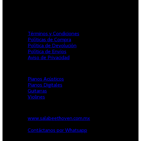
Entrega rápida
De 3 a 7 días hábiles
Información Legal
Términos y Condiciones
Políticas de Compra
Política de Devolución
Política de Envíos
Aviso de Privacidad
Categorías destacadas
Pianos Acústicos
Pianos Digitales
Guitarras
Violines
Contáctanos
www.salabeethoven.com.mx
Tel: (81) 8356-9400, 9405, 9409
Contáctanos por Whatsapp
tiendavirtual@salabeethoven.com.mx