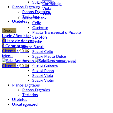
Suzuki Violín
Contrabajo
Pianos Digitales
Viola
Pianos Digitales
Violín
Teclados
Libros Rubank
Ukeleles
Cello
Clarinete
Search
Flauta Transversal o Píccolo
Login / Register
Saxofón
0
Lista de deseos
Violín
0
Comparar
Libros Suzuki
0
items
/
$
0.00
Suzuki Cello
Menu
Suzuki Flauta Dulce
Suzuki Flauta Transversal
0
items
/
$
0.00
Suzuki Guitarra
Suzuki Piano
Suzuki Viola
Suzuki Violín
Pianos Digitales
Pianos Digitales
Teclados
Ukeleles
Uncategorized