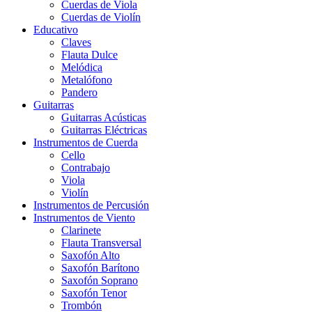
Cuerdas de Viola
Cuerdas de Violín
Educativo
Claves
Flauta Dulce
Melódica
Metalófono
Pandero
Guitarras
Guitarras Acústicas
Guitarras Eléctricas
Instrumentos de Cuerda
Cello
Contrabajo
Viola
Violín
Instrumentos de Percusión
Instrumentos de Viento
Clarinete
Flauta Transversal
Saxofón Alto
Saxofón Barítono
Saxofón Soprano
Saxofón Tenor
Trombón