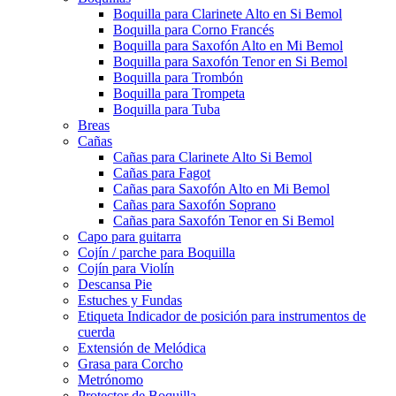
Boquilla para Clarinete Alto en Si Bemol
Boquilla para Corno Francés
Boquilla para Saxofón Alto en Mi Bemol
Boquilla para Saxofón Tenor en Si Bemol
Boquilla para Trombón
Boquilla para Trompeta
Boquilla para Tuba
Breas
Cañas
Cañas para Clarinete Alto Si Bemol
Cañas para Fagot
Cañas para Saxofón Alto en Mi Bemol
Cañas para Saxofón Soprano
Cañas para Saxofón Tenor en Si Bemol
Capo para guitarra
Cojín / parche para Boquilla
Cojín para Violín
Descansa Pie
Estuches y Fundas
Etiqueta Indicador de posición para instrumentos de
cuerda
Extensión de Melódica
Grasa para Corcho
Metrónomo
Protector de Boquilla