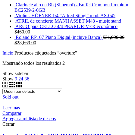
Clarinete alto en Bb (Si bemol) - Buffet Crampon Premium
BC2539-2-0GB
Violín - HÖFNER 1/4 “Alfred Stingl” mod. AS-045
ATRIL de concierto MANHASSET M48 - music stand
ARCO para CELLO 4/4 PEARL RIVER económico
$
460.00
Roland RP107 Piano Digital (incluye Banca)
$
31,999.00
$
28,669.00
Inicio
Productos etiquetados “overture”
Mostrando todos los resultados 2
Show sidebar
Show
9
24
36
Sold out
Leer más
Comparar
Agregar a mi lista de deseos
Cerrar