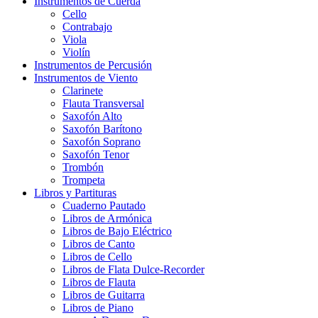
Instrumentos de Cuerda
Cello
Contrabajo
Viola
Violín
Instrumentos de Percusión
Instrumentos de Viento
Clarinete
Flauta Transversal
Saxofón Alto
Saxofón Barítono
Saxofón Soprano
Saxofón Tenor
Trombón
Trompeta
Libros y Partituras
Cuaderno Pautado
Libros de Armónica
Libros de Bajo Eléctrico
Libros de Canto
Libros de Cello
Libros de Flata Dulce-Recorder
Libros de Flauta
Libros de Guitarra
Libros de Piano