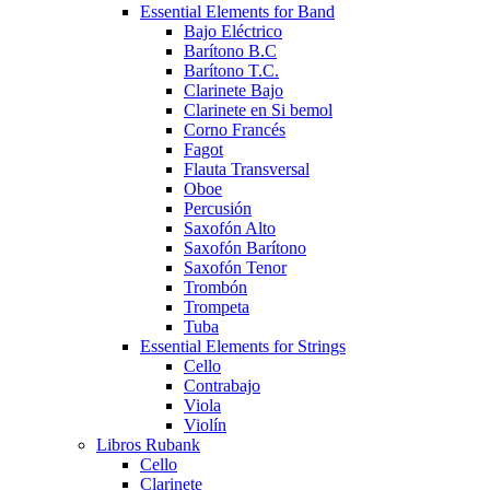
Essential Elements for Band
Bajo Eléctrico
Barítono B.C
Barítono T.C.
Clarinete Bajo
Clarinete en Si bemol
Corno Francés
Fagot
Flauta Transversal
Oboe
Percusión
Saxofón Alto
Saxofón Barítono
Saxofón Tenor
Trombón
Trompeta
Tuba
Essential Elements for Strings
Cello
Contrabajo
Viola
Violín
Libros Rubank
Cello
Clarinete