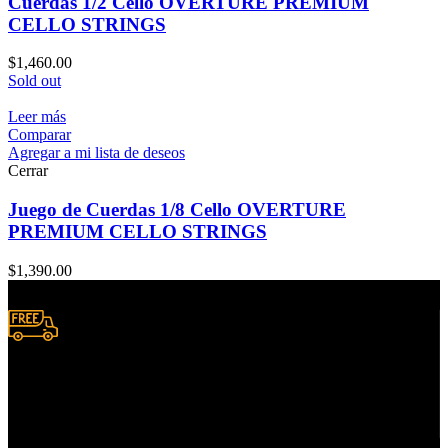
Cuerdas 1/2 Cello OVERTURE PREMIUM
CELLO STRINGS
$
1,460.00
Sold out
Leer más
Comparar
Agregar a mi lista de deseos
Cerrar
Juego de Cuerdas 1/8 Cello OVERTURE
PREMIUM CELLO STRINGS
$
1,390.00
Envío a domicilio.
Consulta zonas de cobertura