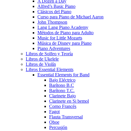
A Dozen a Day
Alfred’s Basic Piano
Clásicos del Piano
Curso para Piano de Michael Aaron
John Thompson
Lang Lang Piano Academy
Métodos de Piano para Adulto
Music for Little Mozarts
Música de Disney para Piano
Piano Adventures
Libros de Solfeo y Teoría
Libros de Ukelele
Libros de Violín
Libros Essential Elements
Essential Elements for Band
Bajo Eléctrico
Barítono B.C
Barítono T.C.
Clarinete Bajo
Clarinete en Si bemol
Corno Francés
Fagot
Flauta Transversal
Oboe
Percusión