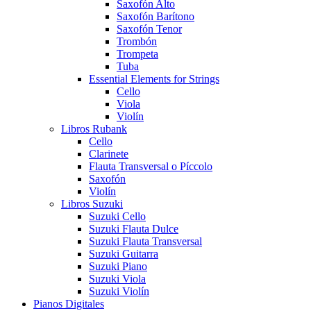
Saxofón Alto
Saxofón Barítono
Saxofón Tenor
Trombón
Trompeta
Tuba
Essential Elements for Strings
Cello
Viola
Violín
Libros Rubank
Cello
Clarinete
Flauta Transversal o Píccolo
Saxofón
Violín
Libros Suzuki
Suzuki Cello
Suzuki Flauta Dulce
Suzuki Flauta Transversal
Suzuki Guitarra
Suzuki Piano
Suzuki Viola
Suzuki Violín
Pianos Digitales