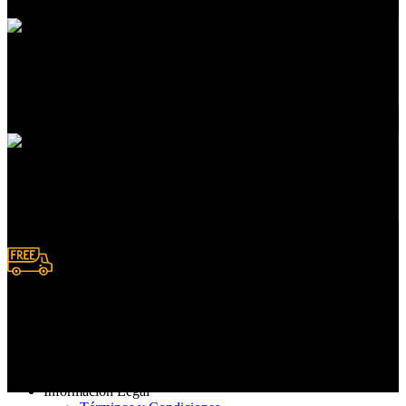
Atención a clientes
En servicios de compras
Pedidos en línea
Deposito y Transferencias
Entrega rápida
De 3 a 7 días hábiles
Información Legal