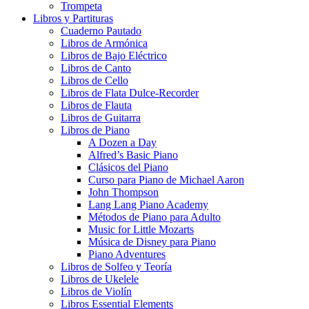
Trompeta
Libros y Partituras
Cuaderno Pautado
Libros de Armónica
Libros de Bajo Eléctrico
Libros de Canto
Libros de Cello
Libros de Flata Dulce-Recorder
Libros de Flauta
Libros de Guitarra
Libros de Piano
A Dozen a Day
Alfred’s Basic Piano
Clásicos del Piano
Curso para Piano de Michael Aaron
John Thompson
Lang Lang Piano Academy
Métodos de Piano para Adulto
Music for Little Mozarts
Música de Disney para Piano
Piano Adventures
Libros de Solfeo y Teoría
Libros de Ukelele
Libros de Violín
Libros Essential Elements