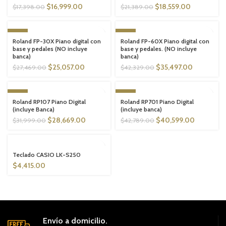
$
16,999.00
$
18,559.00
$
17,398.00
$
21,389.00
DESTACADO
DESTACADO
-9%
-16%
Roland FP-30X Piano digital con
Roland FP-60X Piano digital con
SOLD OUT
SOLD OUT
base y pedales (NO incluye
base y pedales. (NO incluye
banca)
banca)
DESTACADO
DESTACADO
$
25,057.00
$
35,497.00
$
27,469.00
$
42,329.00
-10%
-5%
Roland RP107 Piano Digital
Roland RP701 Piano Digital
SOLD OUT
SOLD OUT
(incluye Banca)
(incluye banca)
$
28,669.00
$
40,599.00
$
31,999.00
$
42,789.00
DESTACADO
DESTACADO
SOLD OUT
Teclado CASIO LK-S250
$
4,415.00
Envío a domicilio.