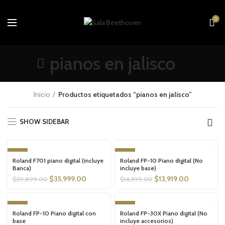
0
pianos en jalisco
Inicio
Productos etiquetados “pianos en jalisco”
SHOW SIDEBAR
-10%
-3%
Roland F701 piano digital (incluye
Roland FP-10 Piano digital (No
SOLD OUT
SOLD OUT
Banca)
incluye base)
$
35,999.00
$
13,919.00
$
39,899.00
$
14,399.00
DESTACADO
DESTACADO
-2%
-13%
Roland FP-10 Piano digital con
Roland FP-30X Piano digital (No
SOLD OUT
SOLD OUT
base
incluye accesorios)