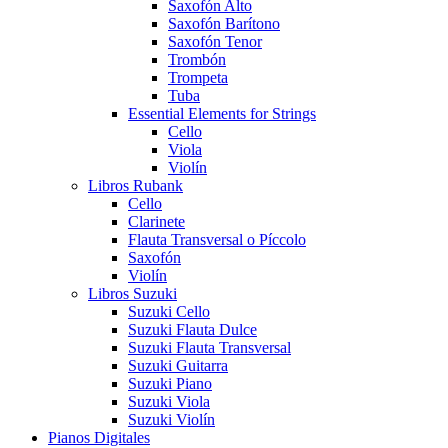
Saxofón Alto
Saxofón Barítono
Saxofón Tenor
Trombón
Trompeta
Tuba
Essential Elements for Strings
Cello
Viola
Violín
Libros Rubank
Cello
Clarinete
Flauta Transversal o Píccolo
Saxofón
Violín
Libros Suzuki
Suzuki Cello
Suzuki Flauta Dulce
Suzuki Flauta Transversal
Suzuki Guitarra
Suzuki Piano
Suzuki Viola
Suzuki Violín
Pianos Digitales