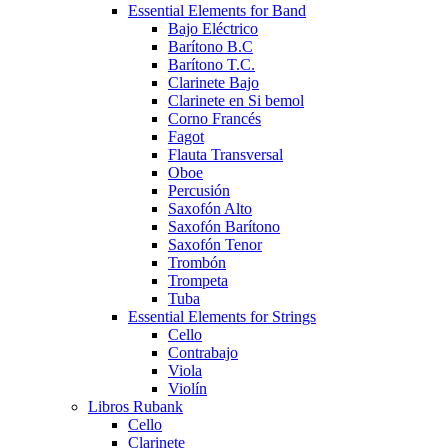
Essential Elements for Band
Bajo Eléctrico
Barítono B.C
Barítono T.C.
Clarinete Bajo
Clarinete en Si bemol
Corno Francés
Fagot
Flauta Transversal
Oboe
Percusión
Saxofón Alto
Saxofón Barítono
Saxofón Tenor
Trombón
Trompeta
Tuba
Essential Elements for Strings
Cello
Contrabajo
Viola
Violín
Libros Rubank
Cello
Clarinete