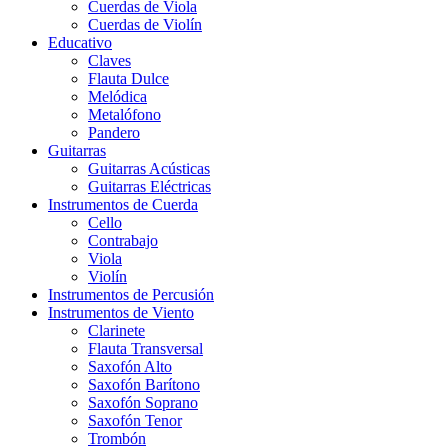
Cuerdas de Viola
Cuerdas de Violín
Educativo
Claves
Flauta Dulce
Melódica
Metalófono
Pandero
Guitarras
Guitarras Acústicas
Guitarras Eléctricas
Instrumentos de Cuerda
Cello
Contrabajo
Viola
Violín
Instrumentos de Percusión
Instrumentos de Viento
Clarinete
Flauta Transversal
Saxofón Alto
Saxofón Barítono
Saxofón Soprano
Saxofón Tenor
Trombón