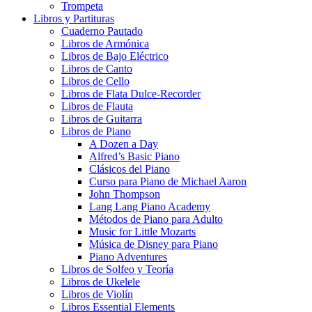
Trompeta
Libros y Partituras
Cuaderno Pautado
Libros de Armónica
Libros de Bajo Eléctrico
Libros de Canto
Libros de Cello
Libros de Flata Dulce-Recorder
Libros de Flauta
Libros de Guitarra
Libros de Piano
A Dozen a Day
Alfred’s Basic Piano
Clásicos del Piano
Curso para Piano de Michael Aaron
John Thompson
Lang Lang Piano Academy
Métodos de Piano para Adulto
Music for Little Mozarts
Música de Disney para Piano
Piano Adventures
Libros de Solfeo y Teoría
Libros de Ukelele
Libros de Violín
Libros Essential Elements