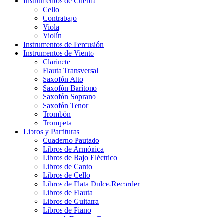
Instrumentos de Cuerda
Cello
Contrabajo
Viola
Violín
Instrumentos de Percusión
Instrumentos de Viento
Clarinete
Flauta Transversal
Saxofón Alto
Saxofón Barítono
Saxofón Soprano
Saxofón Tenor
Trombón
Trompeta
Libros y Partituras
Cuaderno Pautado
Libros de Armónica
Libros de Bajo Eléctrico
Libros de Canto
Libros de Cello
Libros de Flata Dulce-Recorder
Libros de Flauta
Libros de Guitarra
Libros de Piano