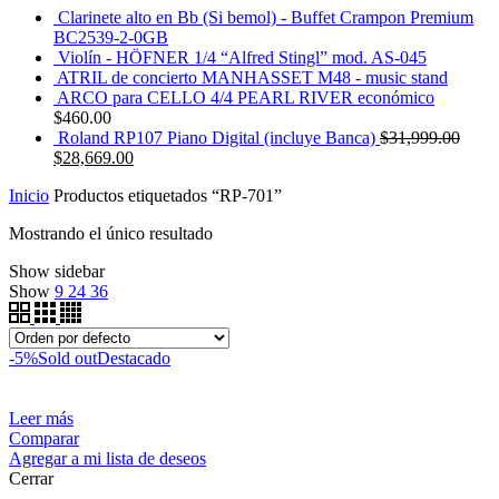
Clarinete alto en Bb (Si bemol) - Buffet Crampon Premium
BC2539-2-0GB
Violín - HÖFNER 1/4 “Alfred Stingl” mod. AS-045
ATRIL de concierto MANHASSET M48 - music stand
ARCO para CELLO 4/4 PEARL RIVER económico
$
460.00
Roland RP107 Piano Digital (incluye Banca)
$
31,999.00
$
28,669.00
Inicio
Productos etiquetados “RP-701”
Mostrando el único resultado
Show sidebar
Show
9
24
36
-5%
Sold out
Destacado
Leer más
Comparar
Agregar a mi lista de deseos
Cerrar