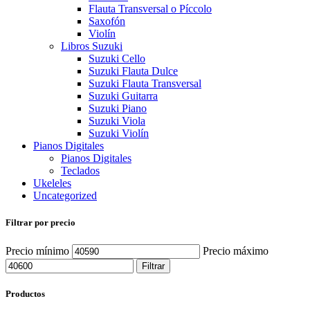
Flauta Transversal o Píccolo
Saxofón
Violín
Libros Suzuki
Suzuki Cello
Suzuki Flauta Dulce
Suzuki Flauta Transversal
Suzuki Guitarra
Suzuki Piano
Suzuki Viola
Suzuki Violín
Pianos Digitales
Pianos Digitales
Teclados
Ukeleles
Uncategorized
Filtrar por precio
Precio mínimo
Precio máximo
Filtrar
Productos