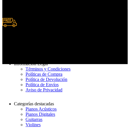
Deposito y Transferencias
Entrega rápida
De 3 a 7 días hábiles
Información Legal
Términos y Condiciones
Políticas de Compra
Política de Devolución
Política de Envíos
Aviso de Privacidad
Categorías destacadas
Pianos Acústicos
Pianos Digitales
Guitarras
Violines