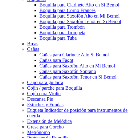
Boquilla para Clarinete Alto en Si Bemol
Boquilla para Corno Francés
Boquilla para Saxofón Alto en Mi Bemol
Boquilla para Saxofón Tenor en Si Bemol
Boquilla para Trombón
Boquilla para Trompeta
Boquilla para Tuba
Breas
Cañas
Cañas para Clarinete Alto Si Bemol
Cañas para Fagot
Cañas para Saxofón Alto en Mi Bemol
Cañas para Saxofón Soprano
Cañas para Saxofón Tenor en Si Bemol
Capo para guitarra
Cojín / parche para Boquilla
Cojín para Violín
Descansa Pie
Estuches y Fundas
Etiqueta Indicador de posición para instrumentos de
cuerda
Extensión de Melódica
Grasa para Corcho
Metrónomo
Protector de Boquilla