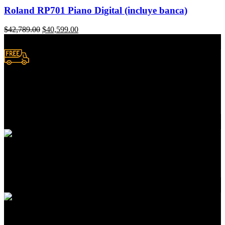
Roland RP701 Piano Digital (incluye banca)
$
42,789.00
$
40,599.00
Envío a domicilio.
Consulta zonas de cobertura
Atención a clientes
En servicios de compras
Pedidos en línea