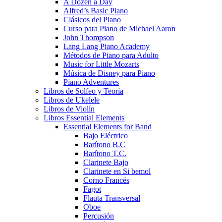
A Dozen a Day
Alfred’s Basic Piano
Clásicos del Piano
Curso para Piano de Michael Aaron
John Thompson
Lang Lang Piano Academy
Métodos de Piano para Adulto
Music for Little Mozarts
Música de Disney para Piano
Piano Adventures
Libros de Solfeo y Teoría
Libros de Ukelele
Libros de Violín
Libros Essential Elements
Essential Elements for Band
Bajo Eléctrico
Barítono B.C
Barítono T.C.
Clarinete Bajo
Clarinete en Si bemol
Corno Francés
Fagot
Flauta Transversal
Oboe
Percusión