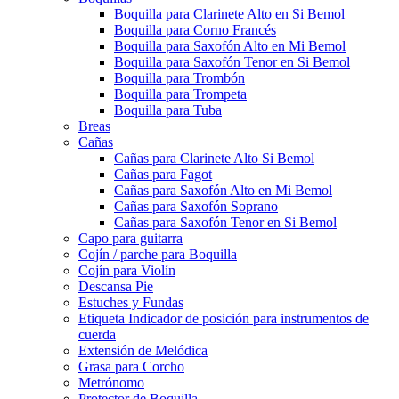
Boquilla para Clarinete Alto en Si Bemol
Boquilla para Corno Francés
Boquilla para Saxofón Alto en Mi Bemol
Boquilla para Saxofón Tenor en Si Bemol
Boquilla para Trombón
Boquilla para Trompeta
Boquilla para Tuba
Breas
Cañas
Cañas para Clarinete Alto Si Bemol
Cañas para Fagot
Cañas para Saxofón Alto en Mi Bemol
Cañas para Saxofón Soprano
Cañas para Saxofón Tenor en Si Bemol
Capo para guitarra
Cojín / parche para Boquilla
Cojín para Violín
Descansa Pie
Estuches y Fundas
Etiqueta Indicador de posición para instrumentos de
cuerda
Extensión de Melódica
Grasa para Corcho
Metrónomo
Protector de Boquilla