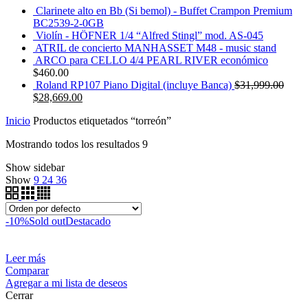
Clarinete alto en Bb (Si bemol) - Buffet Crampon Premium
BC2539-2-0GB
Violín - HÖFNER 1/4 “Alfred Stingl” mod. AS-045
ATRIL de concierto MANHASSET M48 - music stand
ARCO para CELLO 4/4 PEARL RIVER económico
$
460.00
Roland RP107 Piano Digital (incluye Banca)
$
31,999.00
$
28,669.00
Inicio
Productos etiquetados “torreón”
Mostrando todos los resultados 9
Show sidebar
Show
9
24
36
-10%
Sold out
Destacado
Leer más
Comparar
Agregar a mi lista de deseos
Cerrar