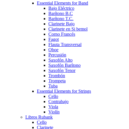
Essential Elements for Band
Bajo Eléctrico
Barítono B.C
Barítono T.C.
Clarinete Bajo
Clarinete en Si bemol
Corno Francés
Fagot
Flauta Transversal
Oboe
Percusión
Saxofón Alto
Saxofón Barítono
Saxofón Tenor
Trombón
Trompeta
Tuba
Essential Elements for Strings
Cello
Contrabajo
Viola
Violín
Libros Rubank
Cello
Clarinete