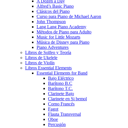
A Dozen a Day
Alfred’s Basic Piano
Clásicos del Piano
Curso para Piano de Michael Aaron
John Thompson
Lang Lang Piano Academy
Métodos de Piano para Adulto
Music for Little Mozarts
Música de Disney para Piano
Piano Adventures
Libros de Solfeo y Teoría
Libros de Ukelele
Libros de Violín
Libros Essential Elements
Essential Elements for Band
Bajo Eléctrico
Barítono B.C
Barítono T.C.
Clarinete Bajo
Clarinete en Si bemol
Corno Francés
Fagot
Flauta Transversal
Oboe
Percusión