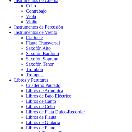
Instrumentos de Cuerda
Cello
Contrabajo
Viola
Violín
Instrumentos de Percusión
Instrumentos de Viento
Clarinete
Flauta Transversal
Saxofón Alto
Saxofón Barítono
Saxofón Soprano
Saxofón Tenor
Trombón
Trompeta
Libros y Partituras
Cuaderno Pautado
Libros de Armónica
Libros de Bajo Eléctrico
Libros de Canto
Libros de Cello
Libros de Flata Dulce-Recorder
Libros de Flauta
Libros de Guitarra
Libros de Piano