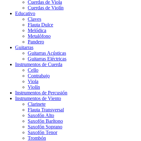
Cuerdas de Viola
Cuerdas de Violín
Educativo
Claves
Flauta Dulce
Melódica
Metalófono
Pandero
Guitarras
Guitarras Acústicas
Guitarras Eléctricas
Instrumentos de Cuerda
Cello
Contrabajo
Viola
Violín
Instrumentos de Percusión
Instrumentos de Viento
Clarinete
Flauta Transversal
Saxofón Alto
Saxofón Barítono
Saxofón Soprano
Saxofón Tenor
Trombón