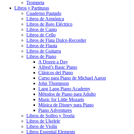
Trompeta
Libros y Partituras
Cuaderno Pautado
Libros de Armónica
Libros de Bajo Eléctrico
Libros de Canto
Libros de Cello
Libros de Flata Dulce-Recorder
Libros de Flauta
Libros de Guitarra
Libros de Piano
A Dozen a Day
Alfred’s Basic Piano
Clásicos del Piano
Curso para Piano de Michael Aaron
John Thompson
Lang Lang Piano Academy
Métodos de Piano para Adulto
Music for Little Mozarts
Música de Disney para Piano
Piano Adventures
Libros de Solfeo y Teoría
Libros de Ukelele
Libros de Violín
Libros Essential Elements