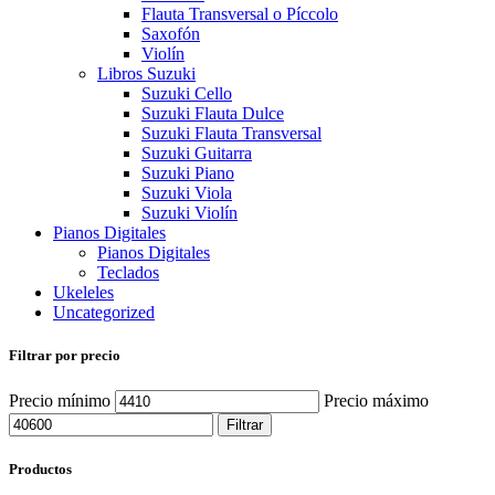
Flauta Transversal o Píccolo
Saxofón
Violín
Libros Suzuki
Suzuki Cello
Suzuki Flauta Dulce
Suzuki Flauta Transversal
Suzuki Guitarra
Suzuki Piano
Suzuki Viola
Suzuki Violín
Pianos Digitales
Pianos Digitales
Teclados
Ukeleles
Uncategorized
Filtrar por precio
Precio mínimo
Precio máximo
Filtrar
Productos