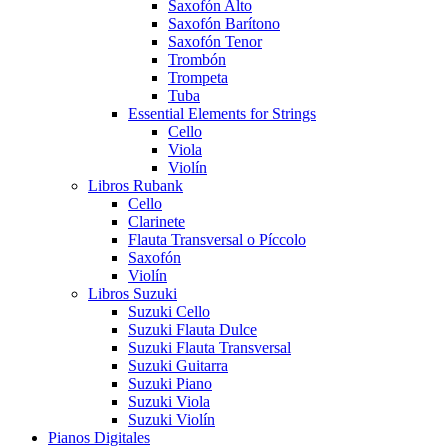
Saxofón Alto
Saxofón Barítono
Saxofón Tenor
Trombón
Trompeta
Tuba
Essential Elements for Strings
Cello
Viola
Violín
Libros Rubank
Cello
Clarinete
Flauta Transversal o Píccolo
Saxofón
Violín
Libros Suzuki
Suzuki Cello
Suzuki Flauta Dulce
Suzuki Flauta Transversal
Suzuki Guitarra
Suzuki Piano
Suzuki Viola
Suzuki Violín
Pianos Digitales