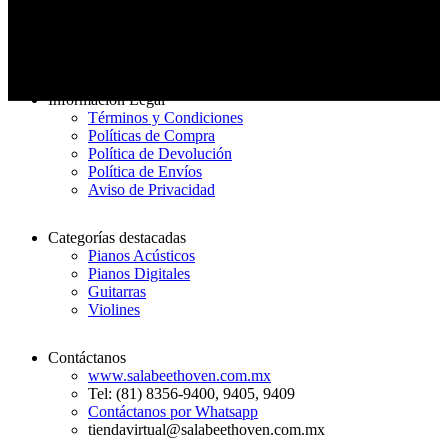
Entrega rápida
De 3 a 7 días hábiles
Información Legal
Términos y Condiciones
Políticas de Compra
Política de Devolución
Política de Envíos
Aviso de Privacidad
Categorías destacadas
Pianos Acústicos
Pianos Digitales
Guitarras
Violines
Contáctanos
www.salabeethoven.com.mx
Tel: (81) 8356-9400, 9405, 9409
Contáctanos por Whatsapp
tiendavirtual@salabeethoven.com.mx