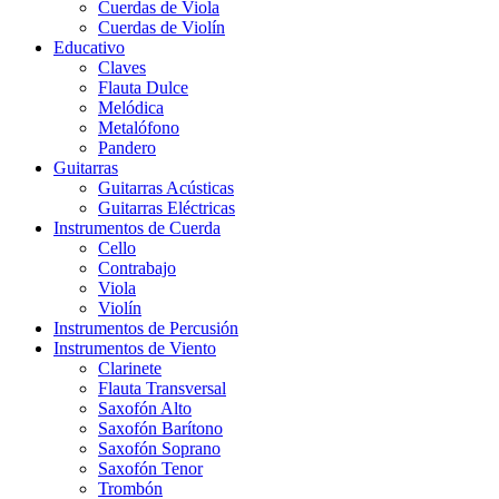
Cuerdas de Viola
Cuerdas de Violín
Educativo
Claves
Flauta Dulce
Melódica
Metalófono
Pandero
Guitarras
Guitarras Acústicas
Guitarras Eléctricas
Instrumentos de Cuerda
Cello
Contrabajo
Viola
Violín
Instrumentos de Percusión
Instrumentos de Viento
Clarinete
Flauta Transversal
Saxofón Alto
Saxofón Barítono
Saxofón Soprano
Saxofón Tenor
Trombón