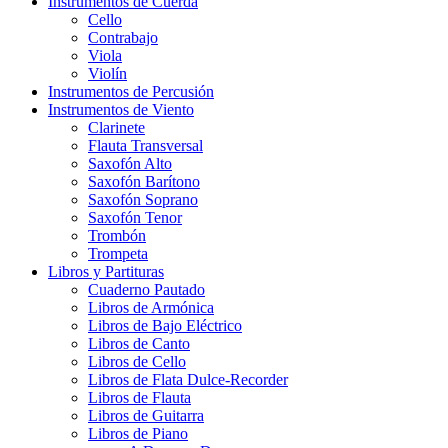
Instrumentos de Cuerda
Cello
Contrabajo
Viola
Violín
Instrumentos de Percusión
Instrumentos de Viento
Clarinete
Flauta Transversal
Saxofón Alto
Saxofón Barítono
Saxofón Soprano
Saxofón Tenor
Trombón
Trompeta
Libros y Partituras
Cuaderno Pautado
Libros de Armónica
Libros de Bajo Eléctrico
Libros de Canto
Libros de Cello
Libros de Flata Dulce-Recorder
Libros de Flauta
Libros de Guitarra
Libros de Piano