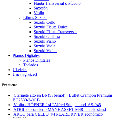
Flauta Transversal o Píccolo
Saxofón
Violín
Libros Suzuki
Suzuki Cello
Suzuki Flauta Dulce
Suzuki Flauta Transversal
Suzuki Guitarra
Suzuki Piano
Suzuki Viola
Suzuki Violín
Pianos Digitales
Pianos Digitales
Teclados
Ukeleles
Uncategorized
Productos
Clarinete alto en Bb (Si bemol) - Buffet Crampon Premium
BC2539-2-0GB
Violín - HÖFNER 1/4 “Alfred Stingl” mod. AS-045
ATRIL de concierto MANHASSET M48 - music stand
ARCO para CELLO 4/4 PEARL RIVER económico