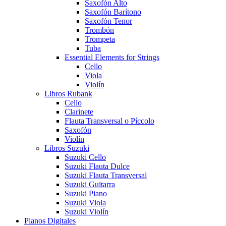
Saxofón Alto
Saxofón Barítono
Saxofón Tenor
Trombón
Trompeta
Tuba
Essential Elements for Strings
Cello
Viola
Violín
Libros Rubank
Cello
Clarinete
Flauta Transversal o Píccolo
Saxofón
Violín
Libros Suzuki
Suzuki Cello
Suzuki Flauta Dulce
Suzuki Flauta Transversal
Suzuki Guitarra
Suzuki Piano
Suzuki Viola
Suzuki Violín
Pianos Digitales