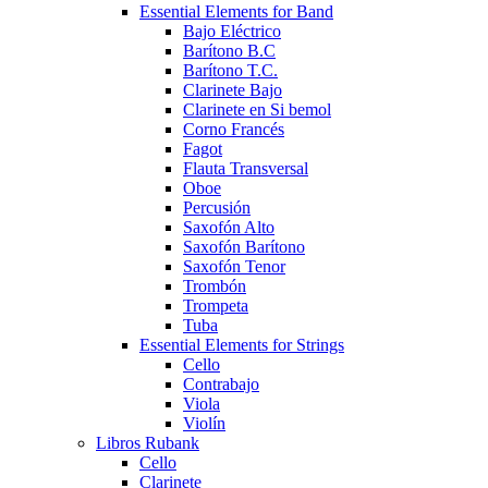
Essential Elements for Band
Bajo Eléctrico
Barítono B.C
Barítono T.C.
Clarinete Bajo
Clarinete en Si bemol
Corno Francés
Fagot
Flauta Transversal
Oboe
Percusión
Saxofón Alto
Saxofón Barítono
Saxofón Tenor
Trombón
Trompeta
Tuba
Essential Elements for Strings
Cello
Contrabajo
Viola
Violín
Libros Rubank
Cello
Clarinete