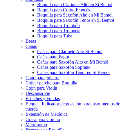
Boquilla para Clarinete Alto en Si Bemol
Boquilla para Corno Francés
Boquilla para Saxofón Alto en Mi Bemol
Boquilla para Saxofón Tenor en Si Bemol
Boquilla para Trombón
Boquilla para Trompeta
Boquilla para Tuba
Breas
Cañas
Cañas para Clarinete Alto Si Bemol
Cañas para Fagot
Cañas para Saxofón Alto en Mi Bemol
Cañas para Saxofón Soprano
Cañas para Saxofón Tenor en Si Bemol
Capo para guitarra
Cojín / parche para Boquilla
Cojín para Violín
Descansa Pie
Estuches y Fundas
Etiqueta Indicador de posición para instrumentos de
cuerda
Extensión de Melódica
Grasa para Corcho
Metrónomo
Protector de Boquilla