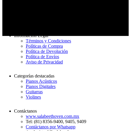
Entrega rápida
De 3 a 7 días hábiles
Información Legal
Términos y Condiciones
Políticas de Compra
Política de Devolución
Política de Envíos
Aviso de Privacidad
Categorías destacadas
Pianos Acústicos
Pianos Digitales
Guitarras
Violines
Contáctanos
www.salabeethoven.com.mx
Tel: (81) 8356-9400, 9405, 9409
Contáctanos por Whatsapp