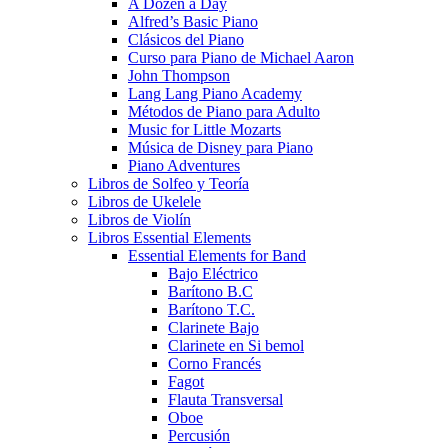
A Dozen a Day
Alfred’s Basic Piano
Clásicos del Piano
Curso para Piano de Michael Aaron
John Thompson
Lang Lang Piano Academy
Métodos de Piano para Adulto
Music for Little Mozarts
Música de Disney para Piano
Piano Adventures
Libros de Solfeo y Teoría
Libros de Ukelele
Libros de Violín
Libros Essential Elements
Essential Elements for Band
Bajo Eléctrico
Barítono B.C
Barítono T.C.
Clarinete Bajo
Clarinete en Si bemol
Corno Francés
Fagot
Flauta Transversal
Oboe
Percusión