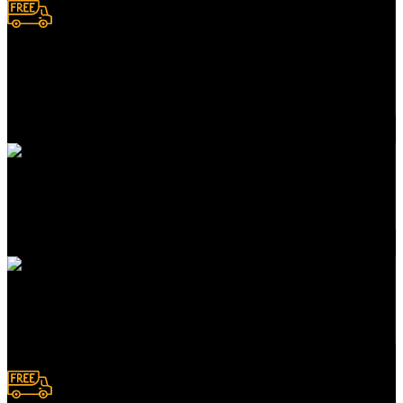
Envío a domicilio.
Consulta zonas de cobertura
Atención a clientes
En servicios de compras
Pedidos en línea
Deposito y Transferencias