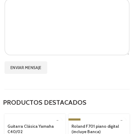
PRODUCTOS DESTACADOS
SOLD OUT
-10%
Guitarra Clásica Yamaha
Roland F701 piano digital
DESTACADO
SOLD OUT
C40/02
(incluye Banca)