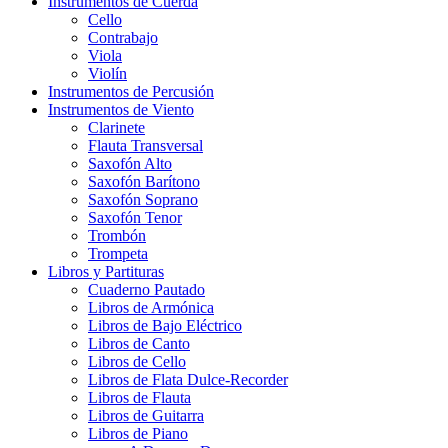
Instrumentos de Cuerda
Cello
Contrabajo
Viola
Violín
Instrumentos de Percusión
Instrumentos de Viento
Clarinete
Flauta Transversal
Saxofón Alto
Saxofón Barítono
Saxofón Soprano
Saxofón Tenor
Trombón
Trompeta
Libros y Partituras
Cuaderno Pautado
Libros de Armónica
Libros de Bajo Eléctrico
Libros de Canto
Libros de Cello
Libros de Flata Dulce-Recorder
Libros de Flauta
Libros de Guitarra
Libros de Piano