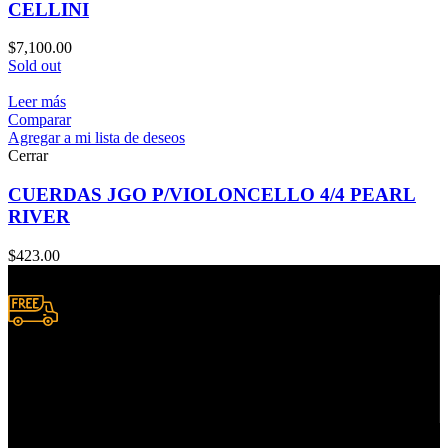
CELLINI
$
7,100.00
Sold out
Leer más
Comparar
Agregar a mi lista de deseos
Cerrar
CUERDAS JGO P/VIOLONCELLO 4/4 PEARL
RIVER
$
423.00
Envío a domicilio.
Consulta zonas de cobertura