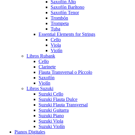
Saxofón Alto
Saxofón Barítono
Saxofón Tenor
Trombón
Trompeta
Tuba
Essential Elements for Strings
Cello
Viola
Violín
Libros Rubank
Cello
Clarinete
Flauta Transversal o Píccolo
Saxofón
Violín
Libros Suzuki
Suzuki Cello
Suzuki Flauta Dulce
Suzuki Flauta Transversal
Suzuki Guitarra
Suzuki Piano
Suzuki Viola
Suzuki Violín
Pianos Digitales