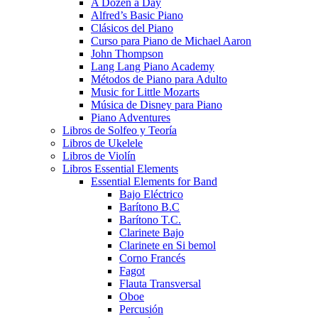
A Dozen a Day
Alfred’s Basic Piano
Clásicos del Piano
Curso para Piano de Michael Aaron
John Thompson
Lang Lang Piano Academy
Métodos de Piano para Adulto
Music for Little Mozarts
Música de Disney para Piano
Piano Adventures
Libros de Solfeo y Teoría
Libros de Ukelele
Libros de Violín
Libros Essential Elements
Essential Elements for Band
Bajo Eléctrico
Barítono B.C
Barítono T.C.
Clarinete Bajo
Clarinete en Si bemol
Corno Francés
Fagot
Flauta Transversal
Oboe
Percusión