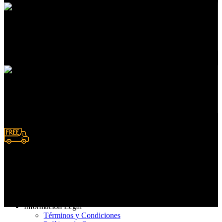
Atención a clientes
En servicios de compras
Pedidos en línea
Deposito y Transferencias
Entrega rápida
De 3 a 7 días hábiles
Información Legal
Términos y Condiciones