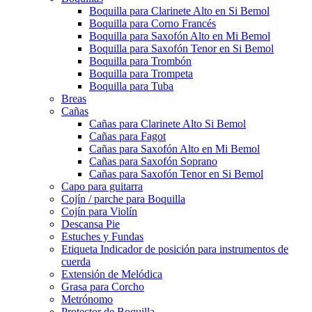
Boquilla para Clarinete Alto en Si Bemol
Boquilla para Corno Francés
Boquilla para Saxofón Alto en Mi Bemol
Boquilla para Saxofón Tenor en Si Bemol
Boquilla para Trombón
Boquilla para Trompeta
Boquilla para Tuba
Breas
Cañas
Cañas para Clarinete Alto Si Bemol
Cañas para Fagot
Cañas para Saxofón Alto en Mi Bemol
Cañas para Saxofón Soprano
Cañas para Saxofón Tenor en Si Bemol
Capo para guitarra
Cojín / parche para Boquilla
Cojín para Violín
Descansa Pie
Estuches y Fundas
Etiqueta Indicador de posición para instrumentos de
cuerda
Extensión de Melódica
Grasa para Corcho
Metrónomo
Protector de Boquilla