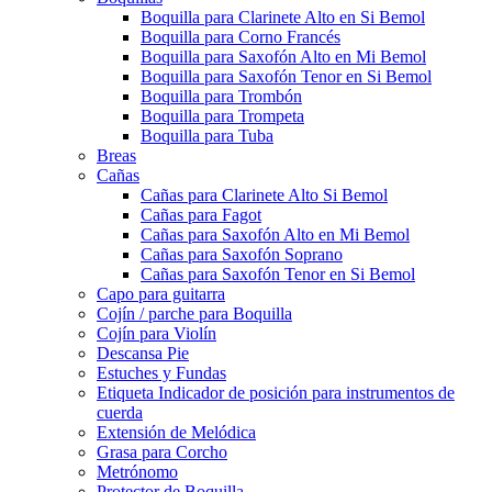
Boquilla para Clarinete Alto en Si Bemol
Boquilla para Corno Francés
Boquilla para Saxofón Alto en Mi Bemol
Boquilla para Saxofón Tenor en Si Bemol
Boquilla para Trombón
Boquilla para Trompeta
Boquilla para Tuba
Breas
Cañas
Cañas para Clarinete Alto Si Bemol
Cañas para Fagot
Cañas para Saxofón Alto en Mi Bemol
Cañas para Saxofón Soprano
Cañas para Saxofón Tenor en Si Bemol
Capo para guitarra
Cojín / parche para Boquilla
Cojín para Violín
Descansa Pie
Estuches y Fundas
Etiqueta Indicador de posición para instrumentos de
cuerda
Extensión de Melódica
Grasa para Corcho
Metrónomo
Protector de Boquilla