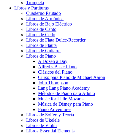
Trompeta
Libros y Partituras
Cuaderno Pautado
Libros de Armónica
Libros de Bajo Eléctrico
Libros de Canto
Libros de Cello
Libros de Flata Dulce-Recorder
Libros de Flauta
Libros de Guitarra
Libros de Piano
A Dozen a Day
Alfred’s Basic Piano
Clásicos del Piano
Curso para Piano de Michael Aaron
John Thompson
Lang Lang Piano Academy
Métodos de Piano para Adulto
Music for Little Mozarts
Música de Disney para Piano
Piano Adventures
Libros de Solfeo y Teoría
Libros de Ukelele
Libros de Violín
Libros Essential Elements