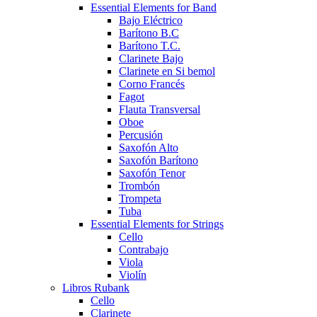
Essential Elements for Band
Bajo Eléctrico
Barítono B.C
Barítono T.C.
Clarinete Bajo
Clarinete en Si bemol
Corno Francés
Fagot
Flauta Transversal
Oboe
Percusión
Saxofón Alto
Saxofón Barítono
Saxofón Tenor
Trombón
Trompeta
Tuba
Essential Elements for Strings
Cello
Contrabajo
Viola
Violín
Libros Rubank
Cello
Clarinete