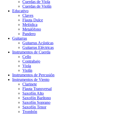
Cuerdas de Viola
Cuerdas de Violín
Educativo
Claves
Flauta Dulce
Melódica
Metalófono
Pandero
Guitarras
Guitarras Acústicas
Guitarras Eléctricas
Instrumentos de Cuerda
Cello
Contrabajo
Viola
Violín
Instrumentos de Percusión
Instrumentos de Viento
Clarinete
Flauta Transversal
Saxofón Alto
Saxofón Barítono
Saxofón Soprano
Saxofón Tenor
Trombón