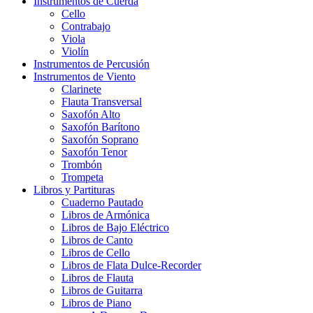
Instrumentos de Cuerda
Cello
Contrabajo
Viola
Violín
Instrumentos de Percusión
Instrumentos de Viento
Clarinete
Flauta Transversal
Saxofón Alto
Saxofón Barítono
Saxofón Soprano
Saxofón Tenor
Trombón
Trompeta
Libros y Partituras
Cuaderno Pautado
Libros de Armónica
Libros de Bajo Eléctrico
Libros de Canto
Libros de Cello
Libros de Flata Dulce-Recorder
Libros de Flauta
Libros de Guitarra
Libros de Piano