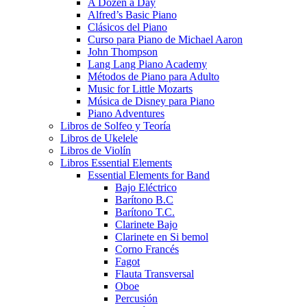
A Dozen a Day
Alfred’s Basic Piano
Clásicos del Piano
Curso para Piano de Michael Aaron
John Thompson
Lang Lang Piano Academy
Métodos de Piano para Adulto
Music for Little Mozarts
Música de Disney para Piano
Piano Adventures
Libros de Solfeo y Teoría
Libros de Ukelele
Libros de Violín
Libros Essential Elements
Essential Elements for Band
Bajo Eléctrico
Barítono B.C
Barítono T.C.
Clarinete Bajo
Clarinete en Si bemol
Corno Francés
Fagot
Flauta Transversal
Oboe
Percusión