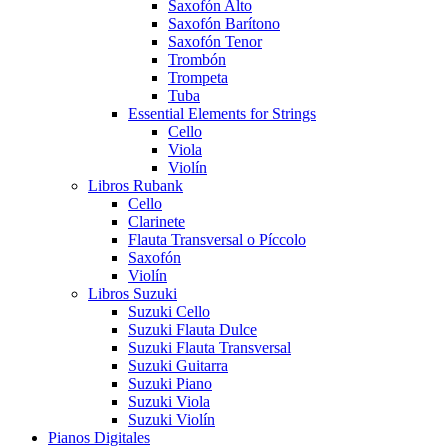
Saxofón Alto
Saxofón Barítono
Saxofón Tenor
Trombón
Trompeta
Tuba
Essential Elements for Strings
Cello
Viola
Violín
Libros Rubank
Cello
Clarinete
Flauta Transversal o Píccolo
Saxofón
Violín
Libros Suzuki
Suzuki Cello
Suzuki Flauta Dulce
Suzuki Flauta Transversal
Suzuki Guitarra
Suzuki Piano
Suzuki Viola
Suzuki Violín
Pianos Digitales