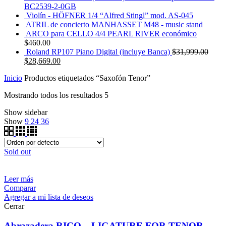
BC2539-2-0GB
Violín - HÖFNER 1/4 “Alfred Stingl” mod. AS-045
ATRIL de concierto MANHASSET M48 - music stand
ARCO para CELLO 4/4 PEARL RIVER económico
$
460.00
Roland RP107 Piano Digital (incluye Banca)
$
31,999.00
$
28,669.00
Inicio
Productos etiquetados “Saxofón Tenor”
Mostrando todos los resultados 5
Show sidebar
Show
9
24
36
Sold out
Leer más
Comparar
Agregar a mi lista de deseos
Cerrar
Abrazadera RICO – LIGATURE FOR TENOR