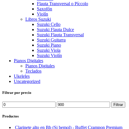
Flauta Transversal o Píccolo
Saxofón
Violín
Libros Suzuki
Suzuki Cello
Suzuki Flauta Dulce
Suzuki Flauta Transversal
Suzuki Guitarra
Suzuki Piano
Suzuki Viola
Suzuki Violín
Pianos Digitales
Pianos Digitales
Teclados
Ukeleles
Uncategorized
Filtrar por precio
Precio
Precio
Filtrar
mínimo
máximo
Productos
Clarinete alto en Bb (Si bemol) - Buffet Crampon Premium