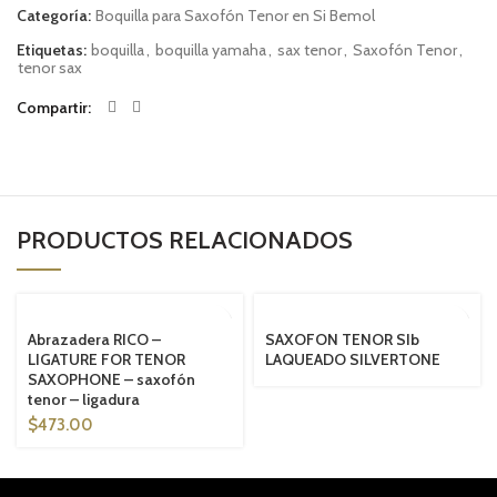
Categoría:
Boquilla para Saxofón Tenor en Si Bemol
Etiquetas:
boquilla
,
boquilla yamaha
,
sax tenor
,
Saxofón Tenor
,
tenor sax
Compartir
PRODUCTOS RELACIONADOS
SOLD OUT
Abrazadera RICO –
SAXOFON TENOR SIb
LIGATURE FOR TENOR
LAQUEADO SILVERTONE
SAXOPHONE – saxofón
tenor – ligadura
$
473.00