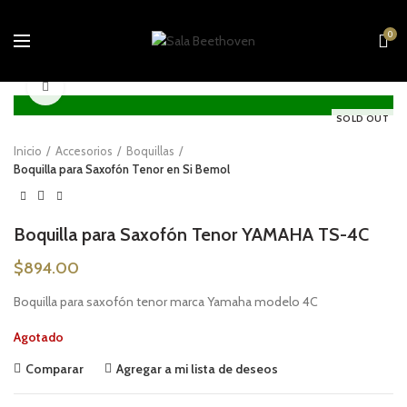
0
Click to enlarge
SOLD OUT
Inicio
Accesorios
Boquillas
Boquilla para Saxofón Tenor en Si Bemol
Boquilla para Saxofón Tenor YAMAHA TS-4C
$
894.00
Boquilla para saxofón tenor marca Yamaha modelo 4C
Agotado
Comparar
Agregar a mi lista de deseos