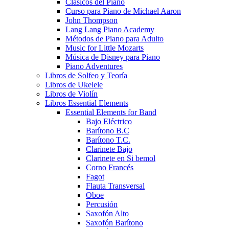
Clásicos del Piano
Curso para Piano de Michael Aaron
John Thompson
Lang Lang Piano Academy
Métodos de Piano para Adulto
Music for Little Mozarts
Música de Disney para Piano
Piano Adventures
Libros de Solfeo y Teoría
Libros de Ukelele
Libros de Violín
Libros Essential Elements
Essential Elements for Band
Bajo Eléctrico
Barítono B.C
Barítono T.C.
Clarinete Bajo
Clarinete en Si bemol
Corno Francés
Fagot
Flauta Transversal
Oboe
Percusión
Saxofón Alto
Saxofón Barítono