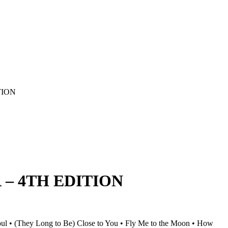
TION
 – 4TH EDITION
 Soul • (They Long to Be) Close to You • Fly Me to the Moon • How