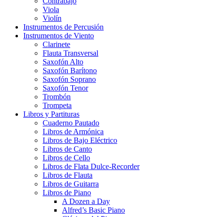
Contrabajo
Viola
Violín
Instrumentos de Percusión
Instrumentos de Viento
Clarinete
Flauta Transversal
Saxofón Alto
Saxofón Barítono
Saxofón Soprano
Saxofón Tenor
Trombón
Trompeta
Libros y Partituras
Cuaderno Pautado
Libros de Armónica
Libros de Bajo Eléctrico
Libros de Canto
Libros de Cello
Libros de Flata Dulce-Recorder
Libros de Flauta
Libros de Guitarra
Libros de Piano
A Dozen a Day
Alfred’s Basic Piano