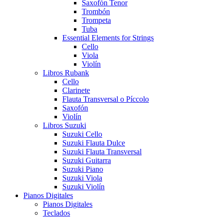
Saxofón Tenor
Trombón
Trompeta
Tuba
Essential Elements for Strings
Cello
Viola
Violín
Libros Rubank
Cello
Clarinete
Flauta Transversal o Píccolo
Saxofón
Violín
Libros Suzuki
Suzuki Cello
Suzuki Flauta Dulce
Suzuki Flauta Transversal
Suzuki Guitarra
Suzuki Piano
Suzuki Viola
Suzuki Violín
Pianos Digitales
Pianos Digitales
Teclados