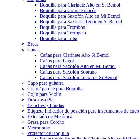
Boquilla para Clarinete Alto en Si Bemol
Boquilla para Corno Francés
Boquilla para Saxofón Alto en Mi Bemol
Boquilla para Saxofón Tenor en Si Bemol
Boquilla para Trombón
Boquilla para Trompeta
Boquilla para Tuba
Breas
Cañas
Cañas para Clarinete Alto Si Bemol
Cañas para Fagot
Cañas para Saxofón Alto en Mi Bemol
Cañas para Saxofón Soprano
Cañas para Saxofón Tenor en Si Bemol
Capo para guitarra
Cojín / parche para Boquilla
Cojín para Violín
Descansa Pie
Estuches y Fundas
Etiqueta Indicador de posición para instrumentos de cuer
Extensión de Melódica
Grasa para Corcho
Metrónomo
Protector de Boquilla
Protector de Boquilla de Clarinete Alto en Si Bem