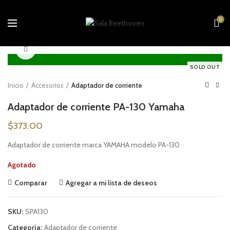
0
Click to enlarge
SOLD OUT
Inicio
Accesorios
Adaptador de corriente
Adaptador de corriente PA-130 Yamaha
$
373.00
Adaptador de corriente marca YAMAHA modelo PA-130
Agotado
Comparar
Agregar a mi lista de deseos
SKU:
SPA130
Categoría:
Adaptador de corriente