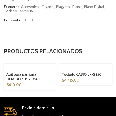
Etiquetas:
Accesorios
,
Órgano
,
Piaggero
,
Piano
,
Piano Digital
,
Teclado
,
YAMAHA
Compartir
PRODUCTOS RELACIONADOS
SOLD OUT
SOLD OUT
Atril para partitura
Teclado CASIO LK-S250
HERCULES BS-050B
$
4,415.00
$
610.00
Envío a domicilio.