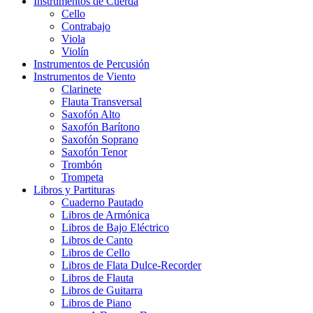
Instrumentos de Cuerda
Cello
Contrabajo
Viola
Violín
Instrumentos de Percusión
Instrumentos de Viento
Clarinete
Flauta Transversal
Saxofón Alto
Saxofón Barítono
Saxofón Soprano
Saxofón Tenor
Trombón
Trompeta
Libros y Partituras
Cuaderno Pautado
Libros de Armónica
Libros de Bajo Eléctrico
Libros de Canto
Libros de Cello
Libros de Flata Dulce-Recorder
Libros de Flauta
Libros de Guitarra
Libros de Piano