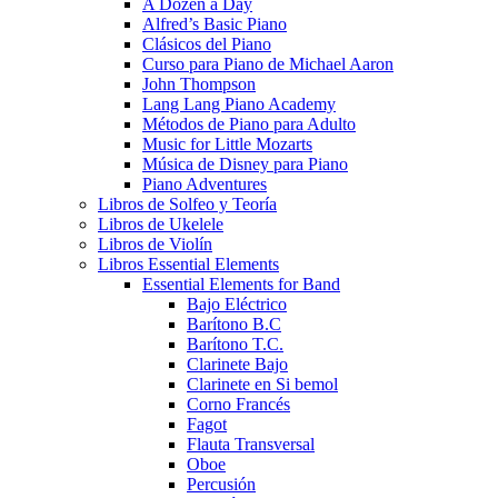
A Dozen a Day
Alfred’s Basic Piano
Clásicos del Piano
Curso para Piano de Michael Aaron
John Thompson
Lang Lang Piano Academy
Métodos de Piano para Adulto
Music for Little Mozarts
Música de Disney para Piano
Piano Adventures
Libros de Solfeo y Teoría
Libros de Ukelele
Libros de Violín
Libros Essential Elements
Essential Elements for Band
Bajo Eléctrico
Barítono B.C
Barítono T.C.
Clarinete Bajo
Clarinete en Si bemol
Corno Francés
Fagot
Flauta Transversal
Oboe
Percusión