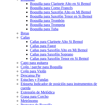
Boquilla para Clarinete Alto en Si Bemol
Boquilla para Corno Francés
Boquilla para Saxofón Alto en Mi Bemol
Boquilla para Saxofón Tenor en Si Bemol
Boquilla para Trombón
Boquilla para Trompeta
Boquilla para Tuba
Breas
Cañas
Cañas para Clarinete Alto Si Bemol
Cañas para Fagot
Cañas para Saxofón Alto en Mi Bemol
Cañas para Saxofón Soprano
Cañas para Saxofón Tenor en Si Bemol
Capo para guitarra
Cojín / parche para Boquilla
Cojín para Violín
Descansa Pie
Estuches y Fundas
Etiqueta Indicador de posición para instrumentos de
cuerda
Extensión de Melódica
Grasa para Corcho
Metrónomo
Protector de Boquilla