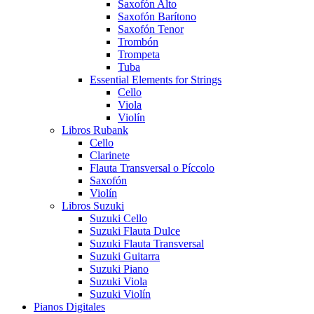
Saxofón Alto
Saxofón Barítono
Saxofón Tenor
Trombón
Trompeta
Tuba
Essential Elements for Strings
Cello
Viola
Violín
Libros Rubank
Cello
Clarinete
Flauta Transversal o Píccolo
Saxofón
Violín
Libros Suzuki
Suzuki Cello
Suzuki Flauta Dulce
Suzuki Flauta Transversal
Suzuki Guitarra
Suzuki Piano
Suzuki Viola
Suzuki Violín
Pianos Digitales