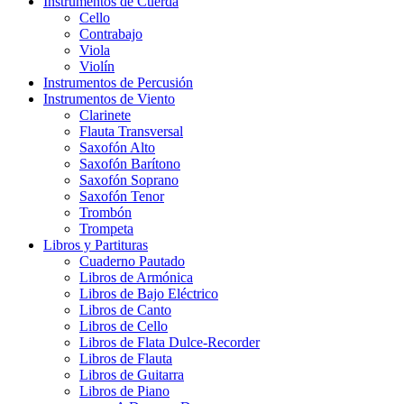
Instrumentos de Cuerda
Cello
Contrabajo
Viola
Violín
Instrumentos de Percusión
Instrumentos de Viento
Clarinete
Flauta Transversal
Saxofón Alto
Saxofón Barítono
Saxofón Soprano
Saxofón Tenor
Trombón
Trompeta
Libros y Partituras
Cuaderno Pautado
Libros de Armónica
Libros de Bajo Eléctrico
Libros de Canto
Libros de Cello
Libros de Flata Dulce-Recorder
Libros de Flauta
Libros de Guitarra
Libros de Piano