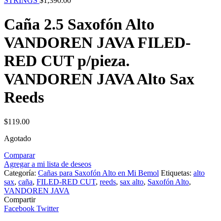
STRINGS
$
1,390.00
Caña 2.5 Saxofón Alto
VANDOREN JAVA FILED-
RED CUT p/pieza.
VANDOREN JAVA Alto Sax
Reeds
$
119.00
Agotado
Comparar
Agregar a mi lista de deseos
Categoría:
Cañas para Saxofón Alto en Mi Bemol
Etiquetas:
alto
sax
,
caña
,
FILED-RED CUT
,
reeds
,
sax alto
,
Saxofón Alto
,
VANDOREN JAVA
Compartir
Facebook
Twitter