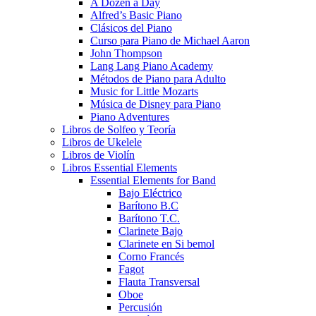
A Dozen a Day
Alfred’s Basic Piano
Clásicos del Piano
Curso para Piano de Michael Aaron
John Thompson
Lang Lang Piano Academy
Métodos de Piano para Adulto
Music for Little Mozarts
Música de Disney para Piano
Piano Adventures
Libros de Solfeo y Teoría
Libros de Ukelele
Libros de Violín
Libros Essential Elements
Essential Elements for Band
Bajo Eléctrico
Barítono B.C
Barítono T.C.
Clarinete Bajo
Clarinete en Si bemol
Corno Francés
Fagot
Flauta Transversal
Oboe
Percusión