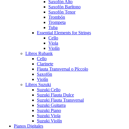
Saxofón Alto
Saxofón Barítono
Saxofón Tenor
Trombón
Trompeta
Tuba
Essential Elements for Strings
Cello
Viola
Violín
Libros Rubank
Cello
Clarinete
Flauta Transversal o Píccolo
Saxofón
Violín
Libros Suzuki
Suzuki Cello
Suzuki Flauta Dulce
Suzuki Flauta Transversal
Suzuki Guitarra
Suzuki Piano
Suzuki Viola
Suzuki Violín
Pianos Digitales