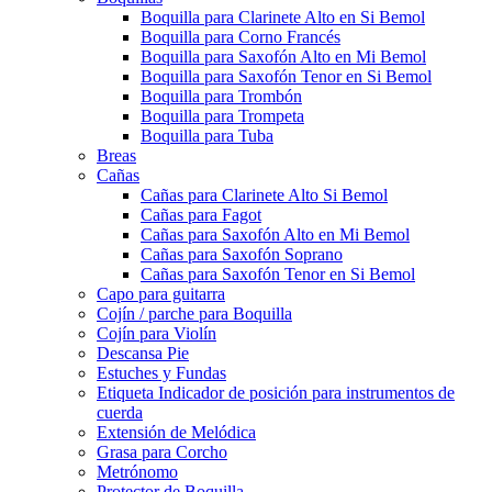
Boquilla para Clarinete Alto en Si Bemol
Boquilla para Corno Francés
Boquilla para Saxofón Alto en Mi Bemol
Boquilla para Saxofón Tenor en Si Bemol
Boquilla para Trombón
Boquilla para Trompeta
Boquilla para Tuba
Breas
Cañas
Cañas para Clarinete Alto Si Bemol
Cañas para Fagot
Cañas para Saxofón Alto en Mi Bemol
Cañas para Saxofón Soprano
Cañas para Saxofón Tenor en Si Bemol
Capo para guitarra
Cojín / parche para Boquilla
Cojín para Violín
Descansa Pie
Estuches y Fundas
Etiqueta Indicador de posición para instrumentos de
cuerda
Extensión de Melódica
Grasa para Corcho
Metrónomo
Protector de Boquilla