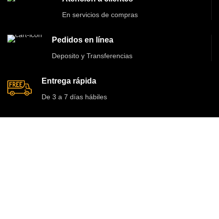
En servicios de compras
Pedidos en línea
Deposito y Transferencias
Entrega rápida
De 3 a 7 días hábiles
INFORMACIÓN LEGAL
CATEGORÍAS DESTACADAS
Términos y Condiciones
Pianos Acústicos
Políticas de Compra
Pianos Digitales
Política de Devolución
Guitarras