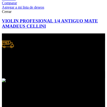
Comparar
Agregar a mi lista de deseos
Cerrar
VIOLIN PROFESIONAL 1/4 ANTIGUO MATE
AMADEUS CELLINI
Envío a domicilio.
Consulta zonas de cobertura
Atención a clientes
En servicios de compras