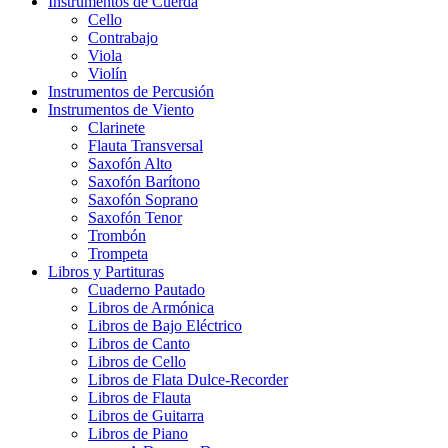
Instrumentos de Cuerda
Cello
Contrabajo
Viola
Violín
Instrumentos de Percusión
Instrumentos de Viento
Clarinete
Flauta Transversal
Saxofón Alto
Saxofón Barítono
Saxofón Soprano
Saxofón Tenor
Trombón
Trompeta
Libros y Partituras
Cuaderno Pautado
Libros de Armónica
Libros de Bajo Eléctrico
Libros de Canto
Libros de Cello
Libros de Flata Dulce-Recorder
Libros de Flauta
Libros de Guitarra
Libros de Piano