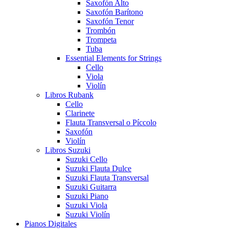
Saxofón Alto
Saxofón Barítono
Saxofón Tenor
Trombón
Trompeta
Tuba
Essential Elements for Strings
Cello
Viola
Violín
Libros Rubank
Cello
Clarinete
Flauta Transversal o Píccolo
Saxofón
Violín
Libros Suzuki
Suzuki Cello
Suzuki Flauta Dulce
Suzuki Flauta Transversal
Suzuki Guitarra
Suzuki Piano
Suzuki Viola
Suzuki Violín
Pianos Digitales