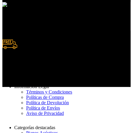
Pedidos en línea
Deposito y Transferencias
Entrega rápida
De 3 a 7 días hábiles
Información Legal
Términos y Condiciones
Políticas de Compra
Política de Devolución
Política de Envíos
Aviso de Privacidad
Categorías destacadas
Pianos Acústicos