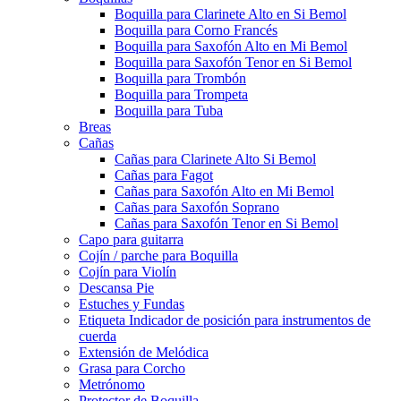
Boquilla para Clarinete Alto en Si Bemol
Boquilla para Corno Francés
Boquilla para Saxofón Alto en Mi Bemol
Boquilla para Saxofón Tenor en Si Bemol
Boquilla para Trombón
Boquilla para Trompeta
Boquilla para Tuba
Breas
Cañas
Cañas para Clarinete Alto Si Bemol
Cañas para Fagot
Cañas para Saxofón Alto en Mi Bemol
Cañas para Saxofón Soprano
Cañas para Saxofón Tenor en Si Bemol
Capo para guitarra
Cojín / parche para Boquilla
Cojín para Violín
Descansa Pie
Estuches y Fundas
Etiqueta Indicador de posición para instrumentos de
cuerda
Extensión de Melódica
Grasa para Corcho
Metrónomo
Protector de Boquilla