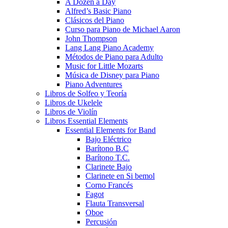
A Dozen a Day
Alfred’s Basic Piano
Clásicos del Piano
Curso para Piano de Michael Aaron
John Thompson
Lang Lang Piano Academy
Métodos de Piano para Adulto
Music for Little Mozarts
Música de Disney para Piano
Piano Adventures
Libros de Solfeo y Teoría
Libros de Ukelele
Libros de Violín
Libros Essential Elements
Essential Elements for Band
Bajo Eléctrico
Barítono B.C
Barítono T.C.
Clarinete Bajo
Clarinete en Si bemol
Corno Francés
Fagot
Flauta Transversal
Oboe
Percusión