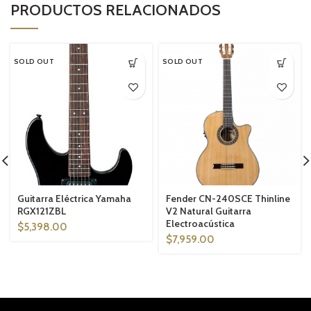
PRODUCTOS RELACIONADOS
SOLD OUT
SOLD OUT
Guitarra Eléctrica Yamaha
Fender CN-240SCE Thinline
RGX121ZBL
V2 Natural Guitarra
Electroacústica
$
5,398.00
$
7,959.00