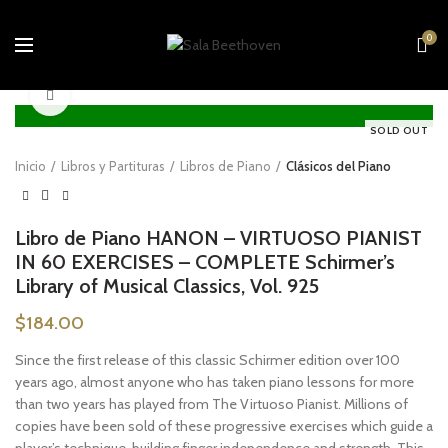
0
Click to enlarge
SOLD OUT
Inicio
Libros y Partituras
Libros de Piano
Clásicos del Piano
Libro de Piano HANON – VIRTUOSO PIANIST
IN 60 EXERCISES – COMPLETE Schirmer’s
Library of Musical Classics, Vol. 925
$
184.00
Since the first release of this classic Schirmer edition over 100
years ago, almost anyone who has taken piano lessons for more
than two years has played from
The Virtuoso Pianist
. Millions of
copies have been sold of these progressive exercises which guide a