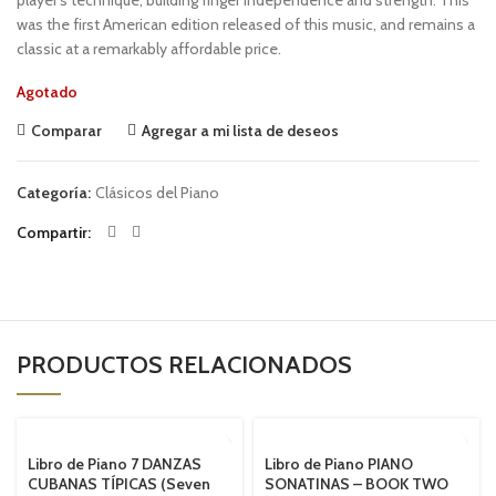
player’s technique, building finger independence and strength. This
was the first American edition released of this music, and remains a
classic at a remarkably affordable price.
Agotado
Comparar
Agregar a mi lista de deseos
Categoría:
Clásicos del Piano
Compartir
PRODUCTOS RELACIONADOS
SOLD OUT
SOLD OUT
Libro de Piano 7 DANZAS
Libro de Piano PIANO
CUBANAS TÍPICAS (Seven
SONATINAS – BOOK TWO