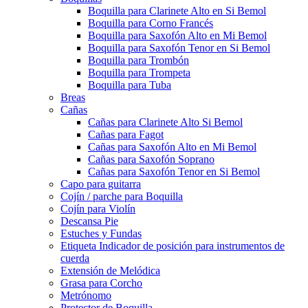
Boquilla para Clarinete Alto en Si Bemol
Boquilla para Corno Francés
Boquilla para Saxofón Alto en Mi Bemol
Boquilla para Saxofón Tenor en Si Bemol
Boquilla para Trombón
Boquilla para Trompeta
Boquilla para Tuba
Breas
Cañas
Cañas para Clarinete Alto Si Bemol
Cañas para Fagot
Cañas para Saxofón Alto en Mi Bemol
Cañas para Saxofón Soprano
Cañas para Saxofón Tenor en Si Bemol
Capo para guitarra
Cojín / parche para Boquilla
Cojín para Violín
Descansa Pie
Estuches y Fundas
Etiqueta Indicador de posición para instrumentos de
cuerda
Extensión de Melódica
Grasa para Corcho
Metrónomo
Protector de Boquilla