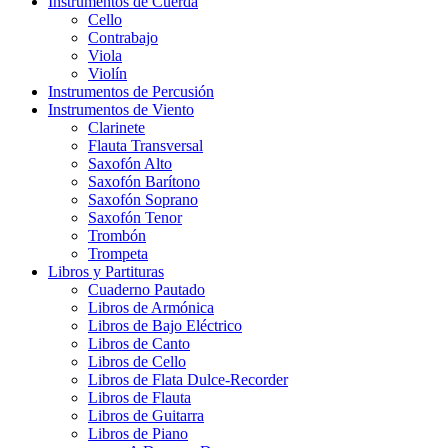
Instrumentos de Cuerda
Cello
Contrabajo
Viola
Violín
Instrumentos de Percusión
Instrumentos de Viento
Clarinete
Flauta Transversal
Saxofón Alto
Saxofón Barítono
Saxofón Soprano
Saxofón Tenor
Trombón
Trompeta
Libros y Partituras
Cuaderno Pautado
Libros de Armónica
Libros de Bajo Eléctrico
Libros de Canto
Libros de Cello
Libros de Flata Dulce-Recorder
Libros de Flauta
Libros de Guitarra
Libros de Piano