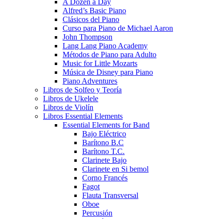
A Dozen a Day
Alfred’s Basic Piano
Clásicos del Piano
Curso para Piano de Michael Aaron
John Thompson
Lang Lang Piano Academy
Métodos de Piano para Adulto
Music for Little Mozarts
Música de Disney para Piano
Piano Adventures
Libros de Solfeo y Teoría
Libros de Ukelele
Libros de Violín
Libros Essential Elements
Essential Elements for Band
Bajo Eléctrico
Barítono B.C
Barítono T.C.
Clarinete Bajo
Clarinete en Si bemol
Corno Francés
Fagot
Flauta Transversal
Oboe
Percusión