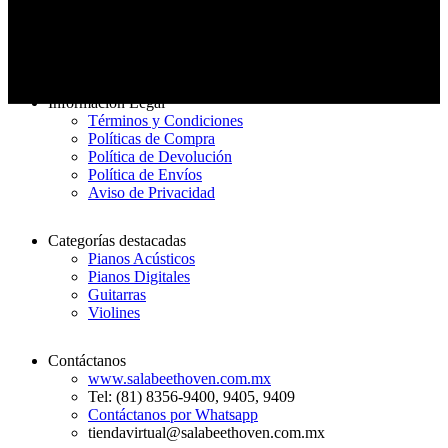
Entrega rápida
De 3 a 7 días hábiles
Información Legal
Términos y Condiciones
Políticas de Compra
Política de Devolución
Política de Envíos
Aviso de Privacidad
Categorías destacadas
Pianos Acústicos
Pianos Digitales
Guitarras
Violines
Contáctanos
www.salabeethoven.com.mx
Tel: (81) 8356-9400, 9405, 9409
Contáctanos por Whatsapp
tiendavirtual@salabeethoven.com.mx