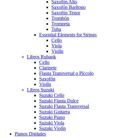
Saxofón Alto
Saxofón Barítono
Saxofón Tenor
Trombón
Trompeta
Tuba
Essential Elements for Strings
Cello
Viola
Violín
Libros Rubank
Cello
Clarinete
Flauta Transversal o Píccolo
Saxofón
Violín
Libros Suzuki
Suzuki Cello
Suzuki Flauta Dulce
Suzuki Flauta Transversal
Suzuki Guitarra
Suzuki Piano
Suzuki Viola
Suzuki Violín
Pianos Digitales