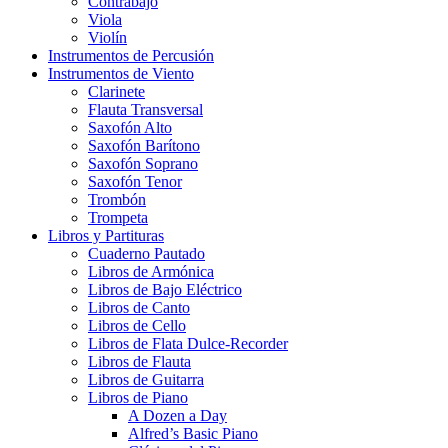
Contrabajo
Viola
Violín
Instrumentos de Percusión
Instrumentos de Viento
Clarinete
Flauta Transversal
Saxofón Alto
Saxofón Barítono
Saxofón Soprano
Saxofón Tenor
Trombón
Trompeta
Libros y Partituras
Cuaderno Pautado
Libros de Armónica
Libros de Bajo Eléctrico
Libros de Canto
Libros de Cello
Libros de Flata Dulce-Recorder
Libros de Flauta
Libros de Guitarra
Libros de Piano
A Dozen a Day
Alfred’s Basic Piano