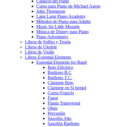
Clásicos del Piano
Curso para Piano de Michael Aaron
John Thompson
Lang Lang Piano Academy
Métodos de Piano para Adulto
Music for Little Mozarts
Música de Disney para Piano
Piano Adventures
Libros de Solfeo y Teoría
Libros de Ukelele
Libros de Violín
Libros Essential Elements
Essential Elements for Band
Bajo Eléctrico
Barítono B.C
Barítono T.C.
Clarinete Bajo
Clarinete en Si bemol
Corno Francés
Fagot
Flauta Transversal
Oboe
Percusión
Saxofón Alto
Saxofón Barítono