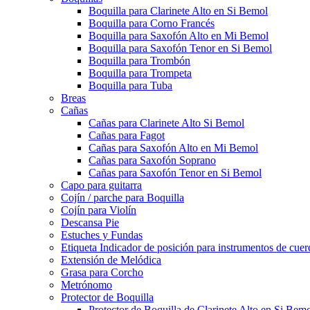
Boquilla para Clarinete Alto en Si Bemol
Boquilla para Corno Francés
Boquilla para Saxofón Alto en Mi Bemol
Boquilla para Saxofón Tenor en Si Bemol
Boquilla para Trombón
Boquilla para Trompeta
Boquilla para Tuba
Breas
Cañas
Cañas para Clarinete Alto Si Bemol
Cañas para Fagot
Cañas para Saxofón Alto en Mi Bemol
Cañas para Saxofón Soprano
Cañas para Saxofón Tenor en Si Bemol
Capo para guitarra
Cojín / parche para Boquilla
Cojín para Violín
Descansa Pie
Estuches y Fundas
Etiqueta Indicador de posición para instrumentos de cuer
Extensión de Melódica
Grasa para Corcho
Metrónomo
Protector de Boquilla
Protector de Boquilla de Clarinete Alto en Si Bem