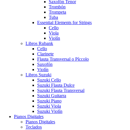
Saxofón Tenor
Trombón
Trompeta
Tuba
Essential Elements for Strings
Cello
Viola
Violín
Libros Rubank
Cello
Clarinete
Flauta Transversal o Píccolo
Saxofón
Violín
Libros Suzuki
Suzuki Cello
Suzuki Flauta Dulce
Suzuki Flauta Transversal
Suzuki Guitarra
Suzuki Piano
Suzuki Viola
Suzuki Violín
Pianos Digitales
Pianos Digitales
Teclados