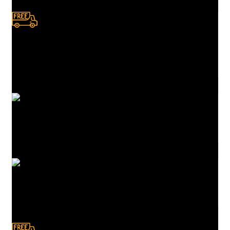
Envío a domicilio.
Consulta zonas de cobertura
Atención a clientes
En servicios de compras
Pedidos en línea
Deposito y Transferencias