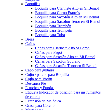
Boquillas
Boquilla para Clarinete Alto en Si Bemol
Boquilla para Corno Francés
Boquilla para Saxofón Alto en Mi Bemol
Boquilla para Saxofón Tenor en Si Bemol
Boquilla para Trombón
Boquilla para Trompeta
Boquilla para Tuba
Breas
Cañas
Cañas para Clarinete Alto Si Bemol
Cañas para Fagot
Cañas para Saxofón Alto en Mi Bemol
Cañas para Saxofón Soprano
Cañas para Saxofón Tenor en Si Bemol
Capo para guitarra
Cojín / parche para Boquilla
Cojín para Violín
Descansa Pie
Estuches y Fundas
Etiqueta Indicador de posición para instrumentos
de cuerda
Extensión de Melódica
Grasa para Corcho
Metrónomo