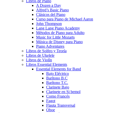
Libros de Piano
A Dozen a Day
Alfred’s Basic Piano
Clásicos del Piano
Curso para Piano de Michael Aaron
John Thompson
Lang Lang Piano Academy
Métodos de Piano para Adulto
Music for Little Mozarts
Música de Disney para Piano
Piano Adventures
Libros de Solfeo y Teoría
Libros de Ukelele
Libros de Violín
Libros Essential Elements
Essential Elements for Band
Bajo Eléctrico
Barítono B.C
Barítono T.C.
Clarinete Bajo
Clarinete en Si bemol
Corno Francés
Fagot
Flauta Transversal
Oboe