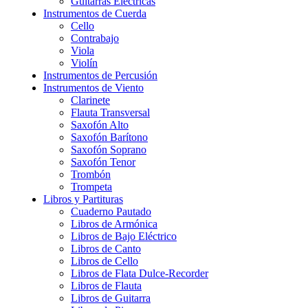
Guitarras Eléctricas
Instrumentos de Cuerda
Cello
Contrabajo
Viola
Violín
Instrumentos de Percusión
Instrumentos de Viento
Clarinete
Flauta Transversal
Saxofón Alto
Saxofón Barítono
Saxofón Soprano
Saxofón Tenor
Trombón
Trompeta
Libros y Partituras
Cuaderno Pautado
Libros de Armónica
Libros de Bajo Eléctrico
Libros de Canto
Libros de Cello
Libros de Flata Dulce-Recorder
Libros de Flauta
Libros de Guitarra