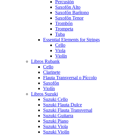
Percusión
Saxofón Alto
Saxofón Barítono
Saxofón Tenor
Trombón
Trompeta
Tuba
Essential Elements for Strings
Cello
Viola
Violín
Libros Rubank
Cello
Clarinete
Flauta Transversal o Píccolo
Saxofón
Violín
Libros Suzuki
Suzuki Cello
Suzuki Flauta Dulce
Suzuki Flauta Transversal
Suzuki Guitarra
Suzuki Piano
Suzuki Viola
Suzuki Violín