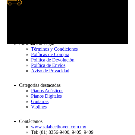
Entrega rápida
De 3 a 7 días hábiles
Información Legal
Términos y Condiciones
Políticas de Compra
Política de Devolución
Política de Envíos
Aviso de Privacidad
Categorías destacadas
Pianos Acústicos
Pianos Digitales
Guitarras
Violines
Contáctanos
www.salabeethoven.com.mx
Tel: (81) 8356-9400, 9405, 9409