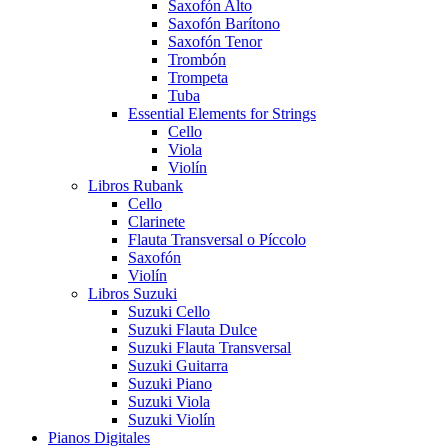
Saxofón Alto
Saxofón Barítono
Saxofón Tenor
Trombón
Trompeta
Tuba
Essential Elements for Strings
Cello
Viola
Violín
Libros Rubank
Cello
Clarinete
Flauta Transversal o Píccolo
Saxofón
Violín
Libros Suzuki
Suzuki Cello
Suzuki Flauta Dulce
Suzuki Flauta Transversal
Suzuki Guitarra
Suzuki Piano
Suzuki Viola
Suzuki Violín
Pianos Digitales