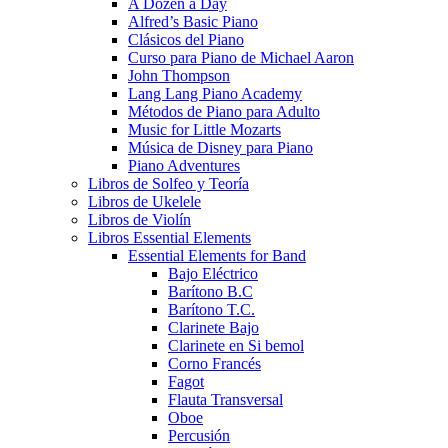
A Dozen a Day
Alfred’s Basic Piano
Clásicos del Piano
Curso para Piano de Michael Aaron
John Thompson
Lang Lang Piano Academy
Métodos de Piano para Adulto
Music for Little Mozarts
Música de Disney para Piano
Piano Adventures
Libros de Solfeo y Teoría
Libros de Ukelele
Libros de Violín
Libros Essential Elements
Essential Elements for Band
Bajo Eléctrico
Barítono B.C
Barítono T.C.
Clarinete Bajo
Clarinete en Si bemol
Corno Francés
Fagot
Flauta Transversal
Oboe
Percusión