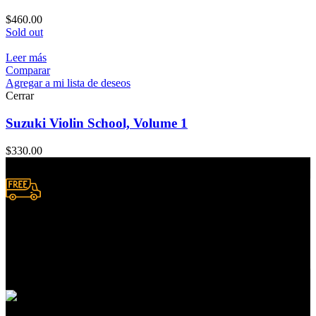
$
460.00
Sold out
Leer más
Comparar
Agregar a mi lista de deseos
Cerrar
Suzuki Violin School, Volume 1
$
330.00
Envío a domicilio.
Consulta zonas de cobertura