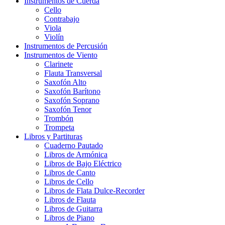
Instrumentos de Cuerda
Cello
Contrabajo
Viola
Violín
Instrumentos de Percusión
Instrumentos de Viento
Clarinete
Flauta Transversal
Saxofón Alto
Saxofón Barítono
Saxofón Soprano
Saxofón Tenor
Trombón
Trompeta
Libros y Partituras
Cuaderno Pautado
Libros de Armónica
Libros de Bajo Eléctrico
Libros de Canto
Libros de Cello
Libros de Flata Dulce-Recorder
Libros de Flauta
Libros de Guitarra
Libros de Piano