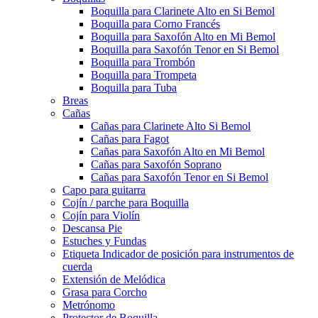
Boquilla para Clarinete Alto en Si Bemol
Boquilla para Corno Francés
Boquilla para Saxofón Alto en Mi Bemol
Boquilla para Saxofón Tenor en Si Bemol
Boquilla para Trombón
Boquilla para Trompeta
Boquilla para Tuba
Breas
Cañas
Cañas para Clarinete Alto Si Bemol
Cañas para Fagot
Cañas para Saxofón Alto en Mi Bemol
Cañas para Saxofón Soprano
Cañas para Saxofón Tenor en Si Bemol
Capo para guitarra
Cojín / parche para Boquilla
Cojín para Violín
Descansa Pie
Estuches y Fundas
Etiqueta Indicador de posición para instrumentos de
cuerda
Extensión de Melódica
Grasa para Corcho
Metrónomo
Protector de Boquilla