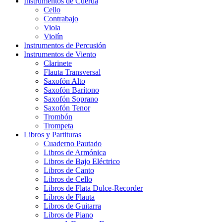
Instrumentos de Cuerda
Cello
Contrabajo
Viola
Violín
Instrumentos de Percusión
Instrumentos de Viento
Clarinete
Flauta Transversal
Saxofón Alto
Saxofón Barítono
Saxofón Soprano
Saxofón Tenor
Trombón
Trompeta
Libros y Partituras
Cuaderno Pautado
Libros de Armónica
Libros de Bajo Eléctrico
Libros de Canto
Libros de Cello
Libros de Flata Dulce-Recorder
Libros de Flauta
Libros de Guitarra
Libros de Piano