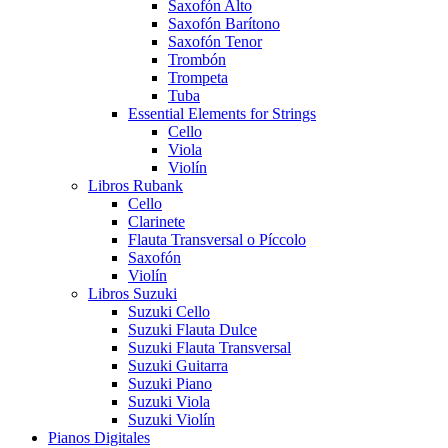
Saxofón Alto
Saxofón Barítono
Saxofón Tenor
Trombón
Trompeta
Tuba
Essential Elements for Strings
Cello
Viola
Violín
Libros Rubank
Cello
Clarinete
Flauta Transversal o Píccolo
Saxofón
Violín
Libros Suzuki
Suzuki Cello
Suzuki Flauta Dulce
Suzuki Flauta Transversal
Suzuki Guitarra
Suzuki Piano
Suzuki Viola
Suzuki Violín
Pianos Digitales