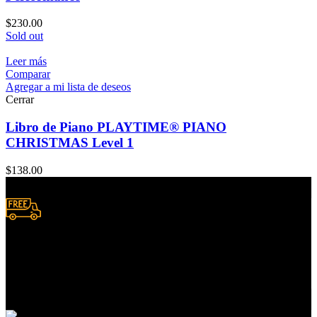
$
230.00
Sold out
Leer más
Comparar
Agregar a mi lista de deseos
Cerrar
Libro de Piano PLAYTIME® PIANO
CHRISTMAS Level 1
$
138.00
Envío a domicilio.
Consulta zonas de cobertura