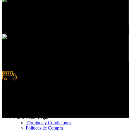
Atención a clientes
En servicios de compras
Pedidos en línea
Deposito y Transferencias
Entrega rápida
De 3 a 7 días hábiles
Información Legal
Términos y Condiciones
Políticas de Compra