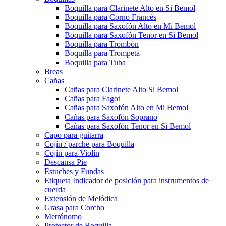
Boquilla para Clarinete Alto en Si Bemol
Boquilla para Corno Francés
Boquilla para Saxofón Alto en Mi Bemol
Boquilla para Saxofón Tenor en Si Bemol
Boquilla para Trombón
Boquilla para Trompeta
Boquilla para Tuba
Breas
Cañas
Cañas para Clarinete Alto Si Bemol
Cañas para Fagot
Cañas para Saxofón Alto en Mi Bemol
Cañas para Saxofón Soprano
Cañas para Saxofón Tenor en Si Bemol
Capo para guitarra
Cojín / parche para Boquilla
Cojín para Violín
Descansa Pie
Estuches y Fundas
Etiqueta Indicador de posición para instrumentos de
cuerda
Extensión de Melódica
Grasa para Corcho
Metrónomo
Protector de Boquilla