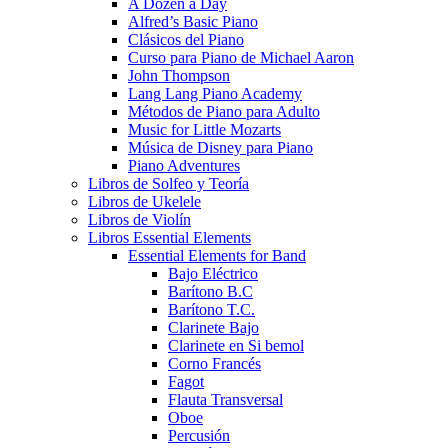
A Dozen a Day
Alfred’s Basic Piano
Clásicos del Piano
Curso para Piano de Michael Aaron
John Thompson
Lang Lang Piano Academy
Métodos de Piano para Adulto
Music for Little Mozarts
Música de Disney para Piano
Piano Adventures
Libros de Solfeo y Teoría
Libros de Ukelele
Libros de Violín
Libros Essential Elements
Essential Elements for Band
Bajo Eléctrico
Barítono B.C
Barítono T.C.
Clarinete Bajo
Clarinete en Si bemol
Corno Francés
Fagot
Flauta Transversal
Oboe
Percusión