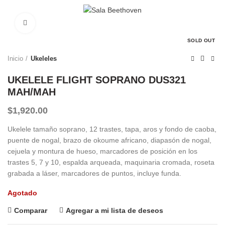
0
Click to enlarge
SOLD OUT
Inicio
Ukeleles
UKELELE FLIGHT SOPRANO DUS321
MAH/MAH
$
1,920.00
Ukelele tamaño soprano, 12 trastes, tapa, aros y fondo de caoba,
puente de nogal, brazo de okoume africano, diapasón de nogal,
cejuela y montura de hueso, marcadores de posición en los
trastes 5, 7 y 10, espalda arqueada, maquinaria cromada, roseta
grabada a láser, marcadores de puntos, incluye funda.
Agotado
Comparar
Agregar a mi lista de deseos