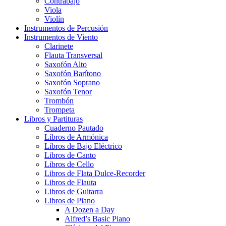
Contrabajo
Viola
Violín
Instrumentos de Percusión
Instrumentos de Viento
Clarinete
Flauta Transversal
Saxofón Alto
Saxofón Barítono
Saxofón Soprano
Saxofón Tenor
Trombón
Trompeta
Libros y Partituras
Cuaderno Pautado
Libros de Armónica
Libros de Bajo Eléctrico
Libros de Canto
Libros de Cello
Libros de Flata Dulce-Recorder
Libros de Flauta
Libros de Guitarra
Libros de Piano
A Dozen a Day
Alfred’s Basic Piano