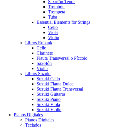
Saxofón Tenor
Trombón
Trompeta
Tuba
Essential Elements for Strings
Cello
Viola
Violín
Libros Rubank
Cello
Clarinete
Flauta Transversal o Píccolo
Saxofón
Violín
Libros Suzuki
Suzuki Cello
Suzuki Flauta Dulce
Suzuki Flauta Transversal
Suzuki Guitarra
Suzuki Piano
Suzuki Viola
Suzuki Violín
Pianos Digitales
Pianos Digitales
Teclados