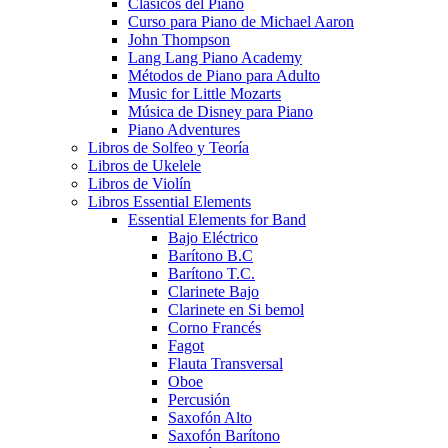
Clásicos del Piano
Curso para Piano de Michael Aaron
John Thompson
Lang Lang Piano Academy
Métodos de Piano para Adulto
Music for Little Mozarts
Música de Disney para Piano
Piano Adventures
Libros de Solfeo y Teoría
Libros de Ukelele
Libros de Violín
Libros Essential Elements
Essential Elements for Band
Bajo Eléctrico
Barítono B.C
Barítono T.C.
Clarinete Bajo
Clarinete en Si bemol
Corno Francés
Fagot
Flauta Transversal
Oboe
Percusión
Saxofón Alto
Saxofón Barítono