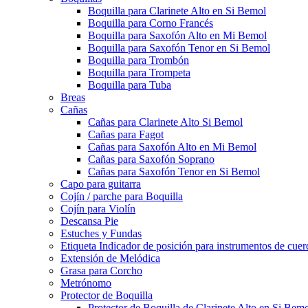
Boquilla para Clarinete Alto en Si Bemol
Boquilla para Corno Francés
Boquilla para Saxofón Alto en Mi Bemol
Boquilla para Saxofón Tenor en Si Bemol
Boquilla para Trombón
Boquilla para Trompeta
Boquilla para Tuba
Breas
Cañas
Cañas para Clarinete Alto Si Bemol
Cañas para Fagot
Cañas para Saxofón Alto en Mi Bemol
Cañas para Saxofón Soprano
Cañas para Saxofón Tenor en Si Bemol
Capo para guitarra
Cojín / parche para Boquilla
Cojín para Violín
Descansa Pie
Estuches y Fundas
Etiqueta Indicador de posición para instrumentos de cuer
Extensión de Melódica
Grasa para Corcho
Metrónomo
Protector de Boquilla
Protector de Boquilla de Clarinete Alto en Si Bem