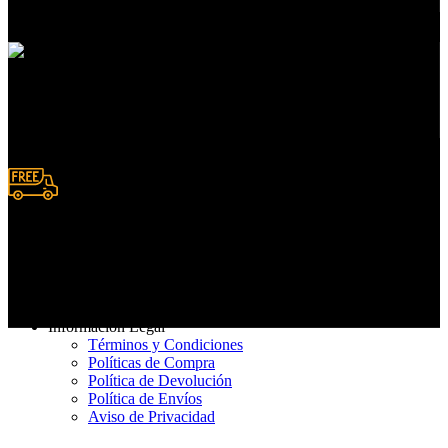
En servicios de compras
Pedidos en línea
Deposito y Transferencias
Entrega rápida
De 3 a 7 días hábiles
Información Legal
Términos y Condiciones
Políticas de Compra
Política de Devolución
Política de Envíos
Aviso de Privacidad