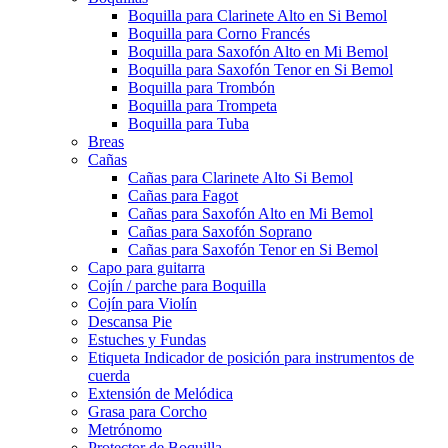
Boquilla para Clarinete Alto en Si Bemol
Boquilla para Corno Francés
Boquilla para Saxofón Alto en Mi Bemol
Boquilla para Saxofón Tenor en Si Bemol
Boquilla para Trombón
Boquilla para Trompeta
Boquilla para Tuba
Breas
Cañas
Cañas para Clarinete Alto Si Bemol
Cañas para Fagot
Cañas para Saxofón Alto en Mi Bemol
Cañas para Saxofón Soprano
Cañas para Saxofón Tenor en Si Bemol
Capo para guitarra
Cojín / parche para Boquilla
Cojín para Violín
Descansa Pie
Estuches y Fundas
Etiqueta Indicador de posición para instrumentos de
cuerda
Extensión de Melódica
Grasa para Corcho
Metrónomo
Protector de Boquilla