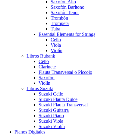
Saxofón Alto
Saxofón Barítono
Saxofón Tenor
Trombón
Trompeta
Tuba
Essential Elements for Strings
Cello
Viola
Violín
Libros Rubank
Cello
Clarinete
Flauta Transversal o Píccolo
Saxofón
Violín
Libros Suzuki
Suzuki Cello
Suzuki Flauta Dulce
Suzuki Flauta Transversal
Suzuki Guitarra
Suzuki Piano
Suzuki Viola
Suzuki Violín
Pianos Digitales