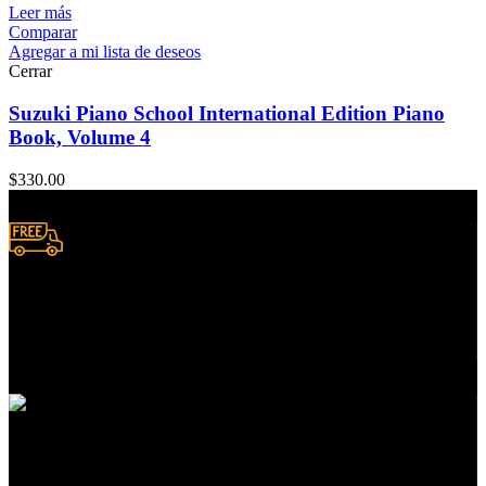
Leer más
Comparar
Agregar a mi lista de deseos
Cerrar
Suzuki Piano School International Edition Piano
Book, Volume 4
$
330.00
Envío a domicilio.
Consulta zonas de cobertura
Atención a clientes