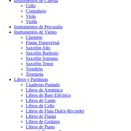
Instrumentos de Cuerda
Cello
Contrabajo
Viola
Violín
Instrumentos de Percusión
Instrumentos de Viento
Clarinete
Flauta Transversal
Saxofón Alto
Saxofón Barítono
Saxofón Soprano
Saxofón Tenor
Trombón
Trompeta
Libros y Partituras
Cuaderno Pautado
Libros de Armónica
Libros de Bajo Eléctrico
Libros de Canto
Libros de Cello
Libros de Flata Dulce-Recorder
Libros de Flauta
Libros de Guitarra
Libros de Piano