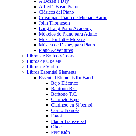
A Dozen a Day
Alfred’s Basic Piano
Clásicos del Piano
Curso para Piano de Michael Aaron
John Thompson
Lang Lang Piano Academy
Métodos de Piano para Adulto
Music for Little Mozarts
Música de Disney para Piano
Piano Adventures
Libros de Solfeo y Teoría
Libros de Ukelele
Libros de Violín
Libros Essential Elements
Essential Elements for Band
Bajo Eléctrico
Barítono B.C
Barítono T.C.
Clarinete Bajo
Clarinete en Si bemol
Corno Francés
Fagot
Flauta Transversal
Oboe
Percusión