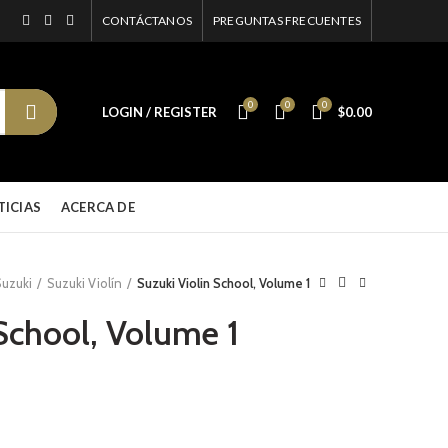
CONTÁCTANOS
PREGUNTAS FRECUENTES
0
0
0
LOGIN / REGISTER
$
0.00
TICIAS
ACERCA DE
Suzuki
Suzuki Violín
Suzuki Violin School, Volume 1
 School, Volume 1