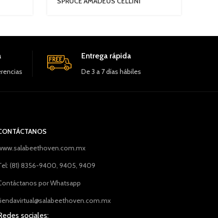
SPRUCE AMADEUS CELLINI
a
Entrega rápida
erencias
De 3 a 7 días hábiles
CONTÁCTANOS
www.salabeethoven.com.mx
Tel: (81) 8356-9400, 9405, 9409
Contáctanos por Whatsapp
tiendavirtual@salabeethoven.com.mx
Redes sociales: