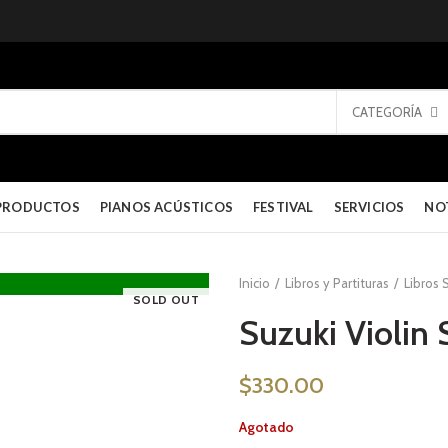
CATEGORÍA
PRODUCTOS
PIANOS ACÚSTICOS
FESTIVAL
SERVICIOS
NO
Inicio
Libros y Partituras
Libros 
SOLD OUT
Suzuki Violin
$
330.00
Agotado