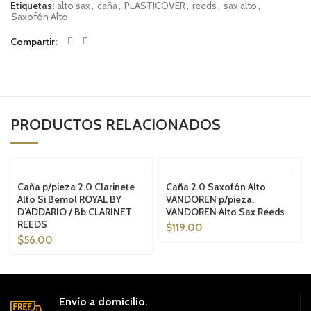
Etiquetas:
alto sax
,
caña
,
PLASTICOVER
,
reeds
,
sax alto
,
Saxofón Alto
Compartir
PRODUCTOS RELACIONADOS
SOLD OUT
SOLD OUT
Caña p/pieza 2.0 Clarinete
Caña 2.0 Saxofón Alto
Alto Si Bemol ROYAL BY
VANDOREN p/pieza.
D’ADDARIO / Bb CLARINET
VANDOREN Alto Sax Reeds
REEDS
$
119.00
$
56.00
Envío a domicilio.