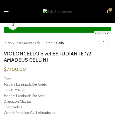
0
Click to enlarge
SOLD OUT
Inicio
Instrumentos de Cuerda
Cello
VIOLONCELLO nivel ESTUDIANTE 1/2
AMADEUS CELLINI
$
7,100.00
Tapa:
Madera Laminada De Abeto
Fondo Y Aros:
Madera Laminada De Arce.
Diapazon Clavijas:
Ebanizados.
Cordal: Metalico C / 4 Afinadores