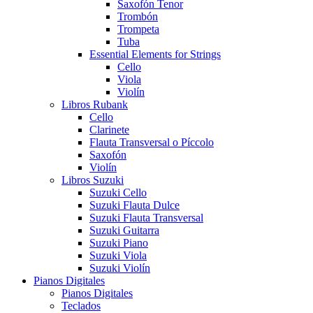
Saxofón Tenor
Trombón
Trompeta
Tuba
Essential Elements for Strings
Cello
Viola
Violín
Libros Rubank
Cello
Clarinete
Flauta Transversal o Píccolo
Saxofón
Violín
Libros Suzuki
Suzuki Cello
Suzuki Flauta Dulce
Suzuki Flauta Transversal
Suzuki Guitarra
Suzuki Piano
Suzuki Viola
Suzuki Violín
Pianos Digitales
Pianos Digitales
Teclados