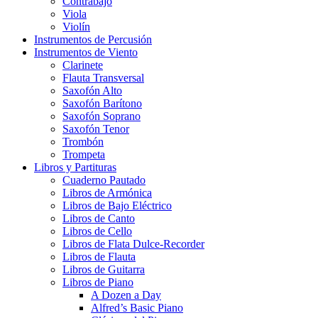
Contrabajo
Viola
Violín
Instrumentos de Percusión
Instrumentos de Viento
Clarinete
Flauta Transversal
Saxofón Alto
Saxofón Barítono
Saxofón Soprano
Saxofón Tenor
Trombón
Trompeta
Libros y Partituras
Cuaderno Pautado
Libros de Armónica
Libros de Bajo Eléctrico
Libros de Canto
Libros de Cello
Libros de Flata Dulce-Recorder
Libros de Flauta
Libros de Guitarra
Libros de Piano
A Dozen a Day
Alfred’s Basic Piano