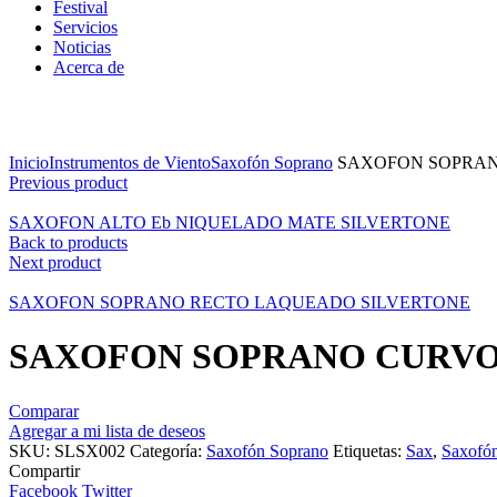
Festival
Servicios
Noticias
Acerca de
Click to enlarge
Inicio
Instrumentos de Viento
Saxofón Soprano
SAXOFON SOPRANO
Previous product
SAXOFON ALTO Eb NIQUELADO MATE SILVERTONE
Back to products
Next product
SAXOFON SOPRANO RECTO LAQUEADO SILVERTONE
SAXOFON SOPRANO CURVO 
Comparar
Agregar a mi lista de deseos
SKU:
SLSX002
Categoría:
Saxofón Soprano
Etiquetas:
Sax
,
Saxofó
Compartir
Facebook
Twitter