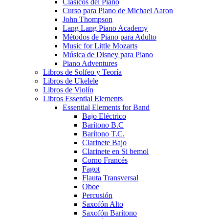
Clásicos del Piano
Curso para Piano de Michael Aaron
John Thompson
Lang Lang Piano Academy
Métodos de Piano para Adulto
Music for Little Mozarts
Música de Disney para Piano
Piano Adventures
Libros de Solfeo y Teoría
Libros de Ukelele
Libros de Violín
Libros Essential Elements
Essential Elements for Band
Bajo Eléctrico
Barítono B.C
Barítono T.C.
Clarinete Bajo
Clarinete en Si bemol
Corno Francés
Fagot
Flauta Transversal
Oboe
Percusión
Saxofón Alto
Saxofón Barítono