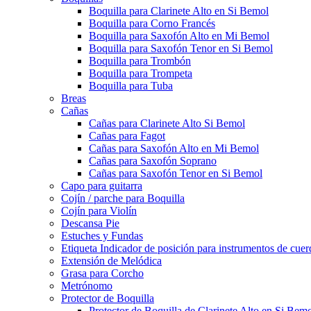
Boquilla para Clarinete Alto en Si Bemol
Boquilla para Corno Francés
Boquilla para Saxofón Alto en Mi Bemol
Boquilla para Saxofón Tenor en Si Bemol
Boquilla para Trombón
Boquilla para Trompeta
Boquilla para Tuba
Breas
Cañas
Cañas para Clarinete Alto Si Bemol
Cañas para Fagot
Cañas para Saxofón Alto en Mi Bemol
Cañas para Saxofón Soprano
Cañas para Saxofón Tenor en Si Bemol
Capo para guitarra
Cojín / parche para Boquilla
Cojín para Violín
Descansa Pie
Estuches y Fundas
Etiqueta Indicador de posición para instrumentos de cuer
Extensión de Melódica
Grasa para Corcho
Metrónomo
Protector de Boquilla
Protector de Boquilla de Clarinete Alto en Si Bem