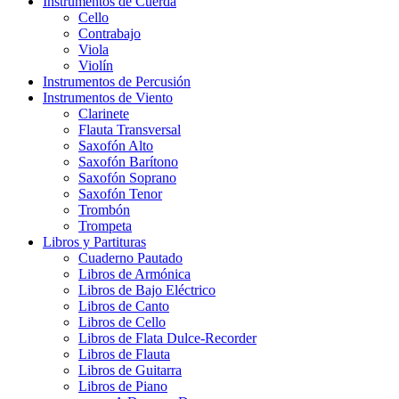
Instrumentos de Cuerda
Cello
Contrabajo
Viola
Violín
Instrumentos de Percusión
Instrumentos de Viento
Clarinete
Flauta Transversal
Saxofón Alto
Saxofón Barítono
Saxofón Soprano
Saxofón Tenor
Trombón
Trompeta
Libros y Partituras
Cuaderno Pautado
Libros de Armónica
Libros de Bajo Eléctrico
Libros de Canto
Libros de Cello
Libros de Flata Dulce-Recorder
Libros de Flauta
Libros de Guitarra
Libros de Piano