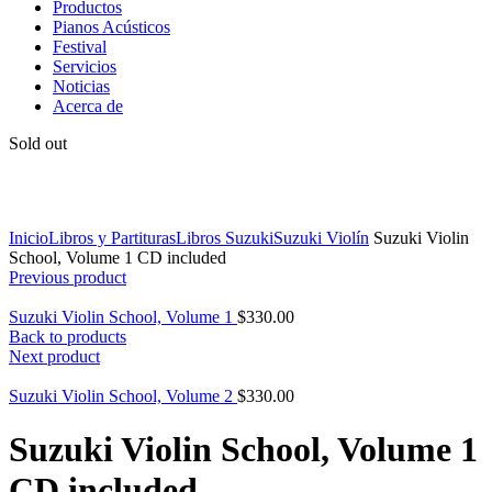
Productos
Pianos Acústicos
Festival
Servicios
Noticias
Acerca de
Sold out
Click to enlarge
Inicio
Libros y Partituras
Libros Suzuki
Suzuki Violín
Suzuki Violin
School, Volume 1 CD included
Previous product
Suzuki Violin School, Volume 1
$
330.00
Back to products
Next product
Suzuki Violin School, Volume 2
$
330.00
Suzuki Violin School, Volume 1
CD included