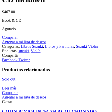
$
467.00
Book & CD
Agotado
Comparar
Agregar a mi lista de deseos
Categorías:
Libros Suzuki
,
Libros y Partituras
,
Suzuki Violín
Etiquetas:
suzuki
,
Violín
Compartir
Facebook
Twitter
Productos relacionados
Sold out
Leer más
Comparar
Agregar a mi lista de deseos
Cerrar
COJIN P/ VIOLIN 4/4-3/4 ACOLCHONADO