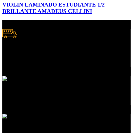
VIOLIN LAMINADO ESTUDIANTE 1/2
BRILLANTE AMADEUS CELLINI
Envío a domicilio.
Consulta zonas de cobertura
Atención a clientes
En servicios de compras
Pedidos en línea