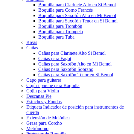
Boquilla para Clarinete Alto en Si Bemol
Boquilla para Corno Francés
Boquilla para Saxofón Alto en Mi Bemol
Boquilla para Saxofón Tenor en Si Bemol
Boquilla para Trombón
Boquilla para Trompeta
Boquilla para Tuba
Breas
Cañas
Cañas para Clarinete Alto Si Bemol
Cañas para Fagot
Cañas para Saxofón Alto en Mi Bemol
Cañas para Saxofón Soprano
Cañas para Saxofón Tenor en Si Bemol
Capo para guitarra
Cojín / parche para Boquilla
Cojín para Violín
Descansa Pie
Estuches y Fundas
Etiqueta Indicador de posición para instrumentos de
cuerda
Extensión de Melódica
Grasa para Corcho
Metrónomo
Protector de Boquilla