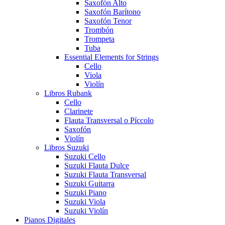
Saxofón Alto
Saxofón Barítono
Saxofón Tenor
Trombón
Trompeta
Tuba
Essential Elements for Strings
Cello
Viola
Violín
Libros Rubank
Cello
Clarinete
Flauta Transversal o Píccolo
Saxofón
Violín
Libros Suzuki
Suzuki Cello
Suzuki Flauta Dulce
Suzuki Flauta Transversal
Suzuki Guitarra
Suzuki Piano
Suzuki Viola
Suzuki Violín
Pianos Digitales