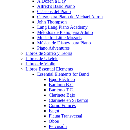
A Dozen a Day
Alfred’s Basic Piano
Clásicos del Piano
Curso para Piano de Michael Aaron
John Thompson
Lang Lang Piano Academy
Métodos de Piano para Adulto
Music for Little Mozarts
Música de Disney para Piano
Piano Adventures
Libros de Solfeo y Teoría
Libros de Ukelele
Libros de Violín
Libros Essential Elements
Essential Elements for Band
Bajo Eléctrico
Barítono B.C
Barítono T.C.
Clarinete Bajo
Clarinete en Si bemol
Corno Francés
Fagot
Flauta Transversal
Oboe
Percusión