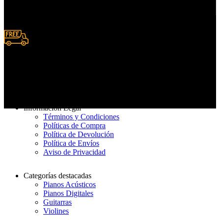
Deposito y Transferencias
Entrega rápida
De 3 a 7 días hábiles
Información Legal
Términos y Condiciones
Políticas de Compra
Política de Devolución
Política de Envíos
Aviso de Privacidad
Categorías destacadas
Pianos Acústicos
Pianos Digitales
Guitarras
Violines