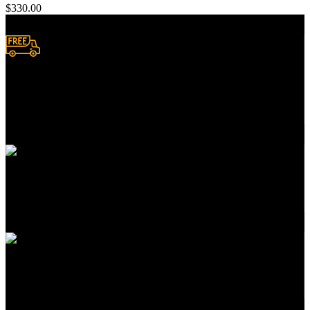
$
330.00
Envío a domicilio.
Consulta zonas de cobertura
Atención a clientes
En servicios de compras
Pedidos en línea
Deposito y Transferencias