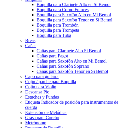
Boquilla para Clarinete Alto en Si Bemol
Boquilla para Corno Francés
Boquilla para Saxofón Alto en Mi Bemol
Boquilla para Saxofón Tenor en Si Bemol
Boquilla para Trombón
Boquilla para Trompeta
Boquilla para Tuba
Breas
Cañas
Cañas para Clarinete Alto Si Bemol
Cañas para Fagot
Cañas para Saxofón Alto en Mi Bemol
Cañas para Saxofón Soprano
Cañas para Saxofón Tenor en Si Bemol
Capo para guitarra
Cojín / parche para Boquilla
Cojín para Violín
Descansa Pie
Estuches y Fundas
Etiqueta Indicador de posición para instrumentos de
cuerda
Extensión de Melódica
Grasa para Corcho
Metrónomo
Protector de Boquilla