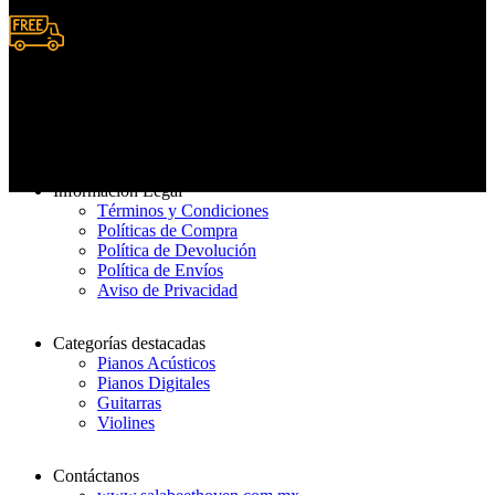
Entrega rápida
De 3 a 7 días hábiles
Información Legal
Términos y Condiciones
Políticas de Compra
Política de Devolución
Política de Envíos
Aviso de Privacidad
Categorías destacadas
Pianos Acústicos
Pianos Digitales
Guitarras
Violines
Contáctanos