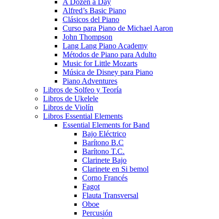
A Dozen a Day
Alfred’s Basic Piano
Clásicos del Piano
Curso para Piano de Michael Aaron
John Thompson
Lang Lang Piano Academy
Métodos de Piano para Adulto
Music for Little Mozarts
Música de Disney para Piano
Piano Adventures
Libros de Solfeo y Teoría
Libros de Ukelele
Libros de Violín
Libros Essential Elements
Essential Elements for Band
Bajo Eléctrico
Barítono B.C
Barítono T.C.
Clarinete Bajo
Clarinete en Si bemol
Corno Francés
Fagot
Flauta Transversal
Oboe
Percusión