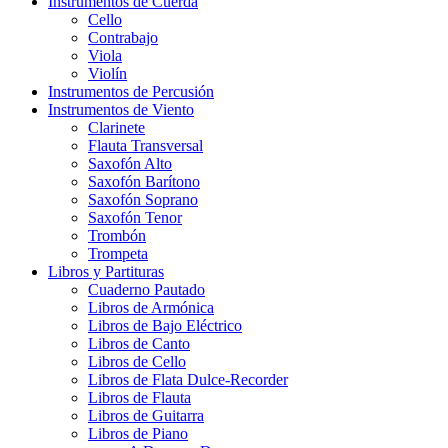
Instrumentos de Cuerda
Cello
Contrabajo
Viola
Violín
Instrumentos de Percusión
Instrumentos de Viento
Clarinete
Flauta Transversal
Saxofón Alto
Saxofón Barítono
Saxofón Soprano
Saxofón Tenor
Trombón
Trompeta
Libros y Partituras
Cuaderno Pautado
Libros de Armónica
Libros de Bajo Eléctrico
Libros de Canto
Libros de Cello
Libros de Flata Dulce-Recorder
Libros de Flauta
Libros de Guitarra
Libros de Piano