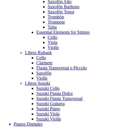
Saxofón Alto
Saxofón Barítono
Saxofón Tenor
Trombón
Trompeta
Tuba
Essential Elements for Strings
Cello
Viola
Violín
Libros Rubank
Cello
Clarinete
Flauta Transversal o Píccolo
Saxofón
Violín
Libros Suzuki
Suzuki Cello
Suzuki Flauta Dulce
Suzuki Flauta Transversal
Suzuki Guitarra
Suzuki Piano
Suzuki Viola
Suzuki Violín
Pianos Digitales