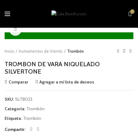
0
Click to enlarge
Inicio
Instrumentos de Viento
Trombón
TROMBON DE VARA NIQUELADO
SILVERTONE
Comparar
Agregar a mi lista de deseos
SKU:
SLTB023
Categoría:
Trombón
Etiqueta:
Trombón
Compartir